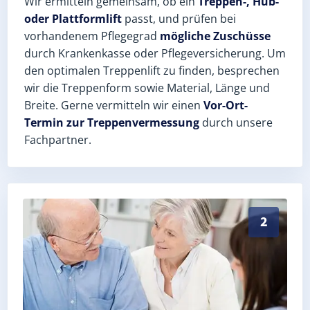
Wir ermitteln gemeinsam, ob ein
Treppen-, Hub-
oder Plattformlift
passt, und prüfen bei
vorhandenem Pflegegrad
mögliche Zuschüsse
durch Krankenkasse oder Pflegeversicherung. Um
den optimalen Treppenlift zu finden, besprechen
wir die Treppenform sowie Material, Länge und
Breite. Gerne vermitteln wir einen
Vor-Ort-
Termin zur Treppenvermessung
durch unsere
Fachpartner.
Exaktes Aufmaß in Wansdorf (Landkreis Havelland) – 
2