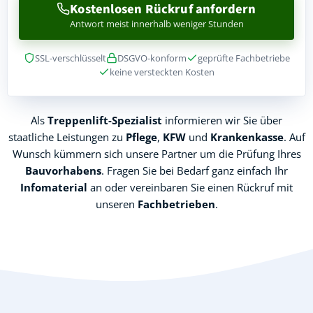
Kostenlosen Rückruf anfordern
Antwort meist innerhalb weniger Stunden
SSL-verschlüsselt
DSGVO-konform
geprüfte Fachbetriebe
keine versteckten Kosten
Als
Treppenlift-Spezialist
informieren wir Sie über
staatliche Leistungen zu
Pflege
,
KFW
und
Krankenkasse
. Auf
Wunsch kümmern sich unsere Partner um die Prüfung Ihres
Bauvorhabens
. Fragen Sie bei Bedarf ganz einfach Ihr
Infomaterial
an oder vereinbaren Sie einen Rückruf mit
unseren
Fachbetrieben
.