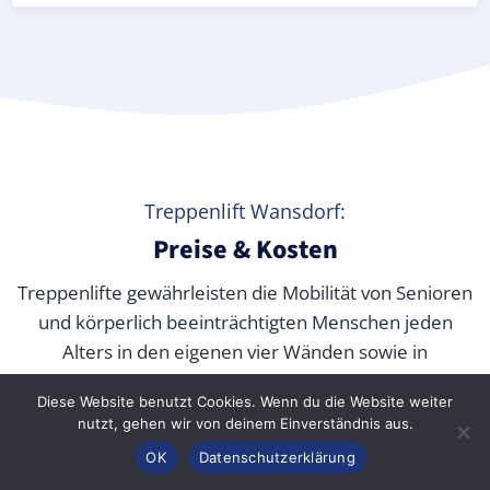
Treppenlift Wansdorf:
Preise & Kosten
Treppenlifte gewährleisten die Mobilität von Senioren
und körperlich beeinträchtigten Menschen jeden
Alters in den eigenen vier Wänden sowie in
öffentlichen Gebäuden. Aber
was kostet ein
Diese Website benutzt Cookies. Wenn du die Website weiter
Treppenlift wirklich
? Wir verraten Ihnen die
nutzt, gehen wir von deinem Einverständnis aus.
durchschnittlichen Preise unserer Fachpartner je nach
Anrufen
Konfigurator
Inhalt
OK
Datenschutzerklärung
Modell und wie Sie die Kosten durch Zuschüsse,