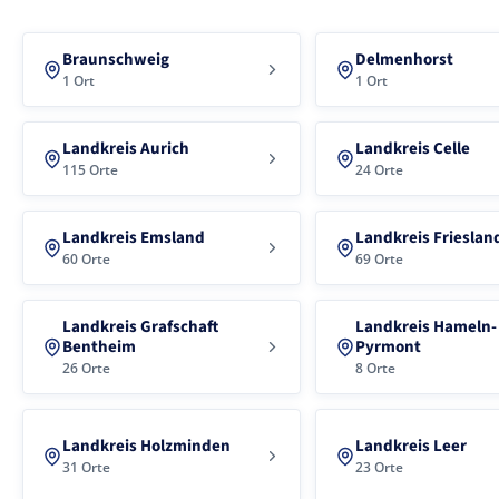
Braunschweig
Delmenhorst
1 Ort
1 Ort
Landkreis Aurich
Landkreis Celle
115 Orte
24 Orte
Landkreis Emsland
Landkreis Frieslan
60 Orte
69 Orte
Landkreis Grafschaft
Landkreis Hameln-
Bentheim
Pyrmont
26 Orte
8 Orte
Landkreis Holzminden
Landkreis Leer
31 Orte
23 Orte