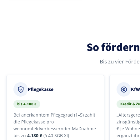
So fördern
Bis zu vier Förde
Pflegekasse
KfW
bis 4.180 €
Kredit & Z
Bei anerkanntem Pflegegrad (1–5) zahlt
„Altersger
die Pflegekasse pro
zinsgünsti
wohnumfeldverbessernder Maßnahme
€ je Wohne
bis zu
4.180 €
(§ 40 SGB XI) –
ergänzt ih