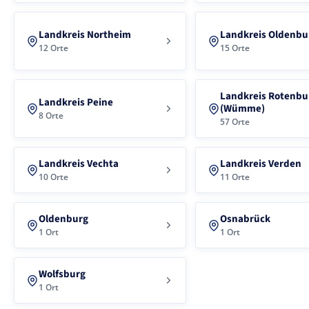
Landkreis Northeim
Landkreis Oldenbu
12 Orte
15 Orte
Landkreis Rotenbu
Landkreis Peine
(Wümme)
8 Orte
57 Orte
Landkreis Vechta
Landkreis Verden
10 Orte
11 Orte
Oldenburg
Osnabrück
1 Ort
1 Ort
Wolfsburg
1 Ort