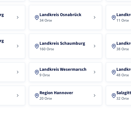
rg
Landkreis Osnabrück
Landkre
34 Orte
11 Orte
rg
Landkreis Schaumburg
Landkr
160 Orte
38 Orte
Landkreis Wesermarsch
Landkr
9 Orte
48 Orte
Region Hannover
Salzgit
20 Orte
32 Orte