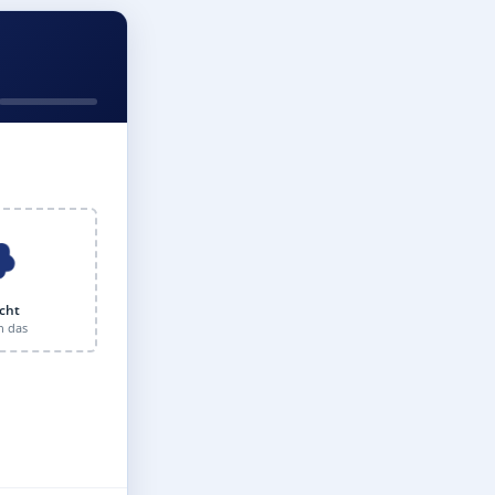
cht
n das