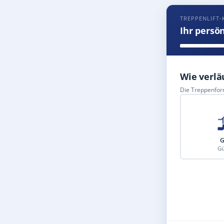
TREPPENLIFT
Ihr persö
Wie verlä
Die Treppenform
G
Gü