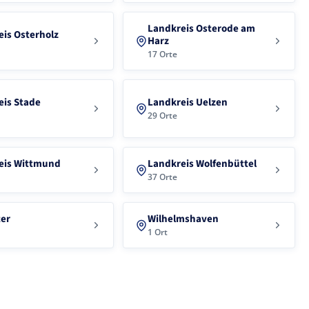
Landkreis Osterode am
is Osterholz
Harz
17 Orte
eis Stade
Landkreis Uelzen
29 Orte
eis Wittmund
Landkreis Wolfenbüttel
37 Orte
ter
Wilhelmshaven
1 Ort