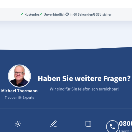
✓
✓
Kostenlos
Unverbindlich
⏱ In 60 Sekunden
🔒 SSL-sicher
Haben Sie weitere Fragen?
Wir sind für Sie telefonisch erreichbar!
Michael Thormann
Treppenlift-Experte
080
Erreichb