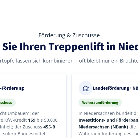
Förderung & Zuschüsse
 Sie Ihren Treppenlift in Ni
rtöpfe lassen sich kombinieren – oft bleibt nur ein Bruchtei
-Förderung
Landesförderung · N
uschuss
Wohnraumförderung
echt Umbauen“: der
In Niedersachsen bündelt di
ge KfW-Kredit
159
bis 50.000
Investitions- und Förderba
inheit; der Zuschuss
455-B
Niedersachsen (NBank)
die
n, sofern Bundesmittel
Wohnraumförderung des La