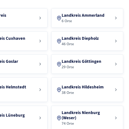
reis
Landkreis Ammerland
6 Orte
eis Cuxhaven
Landkreis Diepholz
46 Orte
is Goslar
Landkreis Göttingen
29 Orte
eis Helmstedt
Landkreis Hildesheim
38 Orte
Landkreis Nienburg
eis Lüneburg
(Weser)
74 Orte