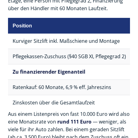
Etage, eine Person mit Pflegegrad 2, Finanzierung
über den Händler mit 60 Monaten Laufzeit.
Position
B
Kurviger Sitzlift inkl. Maßschiene und Montage
9
Pflegekassen-Zuschuss (§40 SGB XI, Pflegegrad 2)
−
Zu finanzierender Eigenanteil
5
Ratenkauf: 60 Monate, 6,9 % eff. Jahreszins
c
Zinskosten über die Gesamtlaufzeit
c
Aus einem Listenpreis von fast 10.000 Euro wird also
eine Monatsrate von
rund 111 Euro
— weniger, als
viele für ihr Auto zahlen. Bei einem geraden Sitzlift
(ab ca. 3.500 Euro) bleibt nach dem Zuschuss oft ein