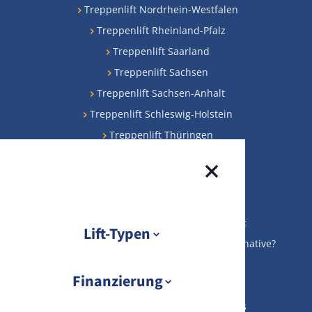
Treppenlift Nordrhein-Westfalen
Treppenlift Rheinland-Pfalz
Treppenlift Saarland
Treppenlift Sachsen
Treppenlift Sachsen-Anhalt
Treppenlift Schleswig-Holstein
Treppenlift Thüringen
Beliebteste Beiträge
Treppenlifte Preise
KfW-Förderung für Ihren Treppenlift
Lift-Typen
Gebrauchte Treppenlifte: preiswerte Alternative?
Treppenlift Finanzierung
Übersicht Lift-Typen
Finanzierung
Gebrauchten Treppenlift verkaufen
Sitzlift
Treppenlift kaufen: Die besten Tipps