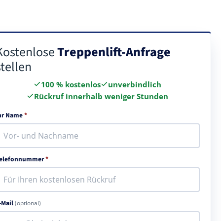
Kostenlose
Treppenlift-Anfrage
stellen
100 % kostenlos
unverbindlich
Rückruf innerhalb weniger Stunden
hr Name
*
elefonnummer
*
-Mail
(optional)