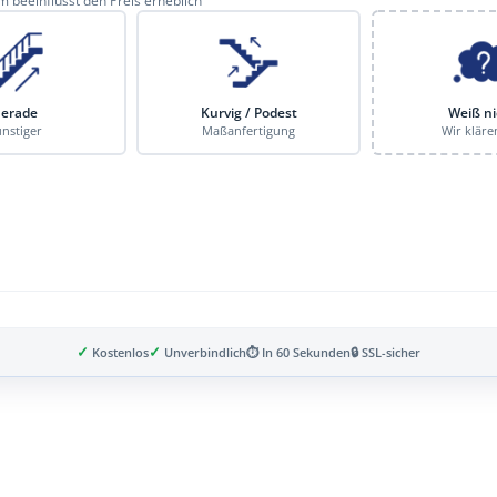
 beeinflusst den Preis erheblich
erade
Kurvig / Podest
Weiß ni
nstiger
Maßanfertigung
Wir kläre
✓
✓
Kostenlos
Unverbindlich
⏱ In 60 Sekunden
🔒 SSL-sicher