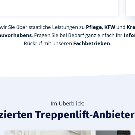
ir Sie über staatliche Leistungen zu
Pflege
,
KFW
und
Kr
auvorhabens
. Fragen Sie bei Bedarf ganz einfach Ihr
Info
Rückruf mit unseren
Fachbetrieben
.
Im Überblick:
izierten Treppenlift-Anbiete
kreis Havelland), ideal für durchgehende Treppenläufe – 
in Paaren im Glien (Landkreis Havelland) – günstige Alter
n (Landkreis Havelland) – leise, komfortabel und individue
Kurven-Treppenlift in Paaren im Glien (Landkreis Havella
Geprüfter gebrauchter Kurventreppenlift in Paaren im G
Preise & Angebote für Kurventreppenlifte in Paaren im