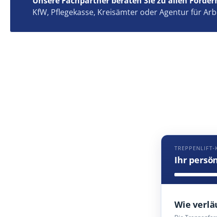
Unsere Fachpartner beraten Sie zu allen Förder
KfW, Pflegekasse, Kreisämter oder Agentur für Arb
TREPPENLIFT-
Ihr persö
Wie verlä