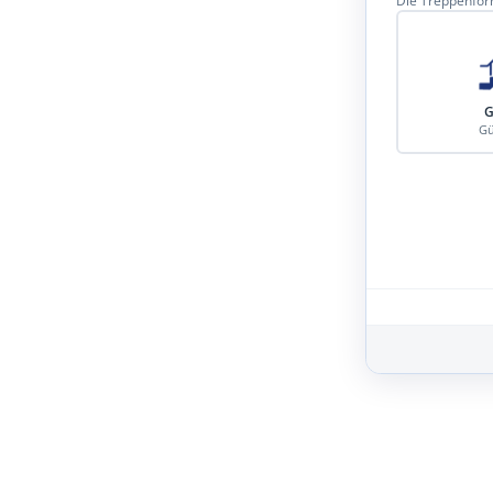
Die Treppenform
G
Gü
Schritt 3 von 8