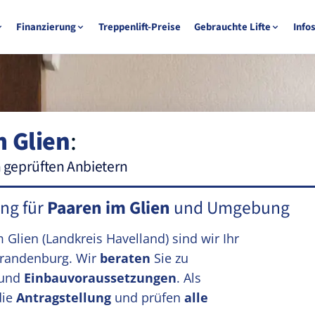
Finanzierung
Treppenlift-Preise
Gebrauchte Lifte
Info
m Glien
:
n geprüften Anbietern
ung für
Paaren im Glien
und Umgebung
m Glien
(Landkreis Havelland)
sind wir Ihr
randenburg. Wir
beraten
Sie zu
und
Einbauvoraussetzungen
. Als
die
Antragstellung
und prüfen
alle