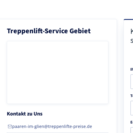
Treppenlift-Service Gebiet
I
T
Kontakt zu Uns
E
paaren-im-glien@treppenlifte-preise.de