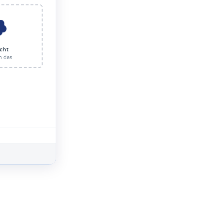
cht
n das