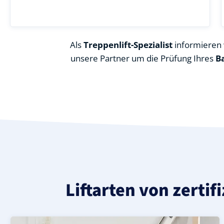
Als
Treppenlift-Spezialist
informieren w
unsere Partner um die Prüfung Ihres
B
Liftarten von zertif
Moderner gerader Treppenlift in Paaren im Glien (Land
Geprüfter, gebrauchter Treppenlift für gerade Treppen 
Neuer Treppenlift für gerade Treppen in Paaren im Glie