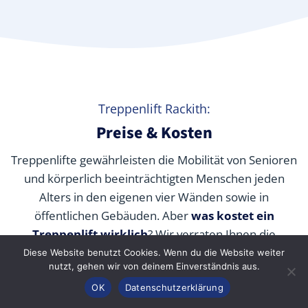
Treppenlift Rackith:
Preise & Kosten
Treppenlifte gewährleisten die Mobilität von Senioren
und körperlich beeinträchtigten Menschen jeden
Alters in den eigenen vier Wänden sowie in
öffentlichen Gebäuden. Aber
was kostet ein
Treppenlift wirklich
? Wir verraten Ihnen die
durchschnittlichen Preise unserer Fachpartner je nach
Diese Website benutzt Cookies. Wenn du die Website weiter
nutzt, gehen wir von deinem Einverständnis aus.
Modell und wie Sie die Kosten durch Zuschüsse,
Anrufen
Konfigurator
Inhalt
OK
Datenschutzerklärung
Fördermittel und Alternativen senken können.