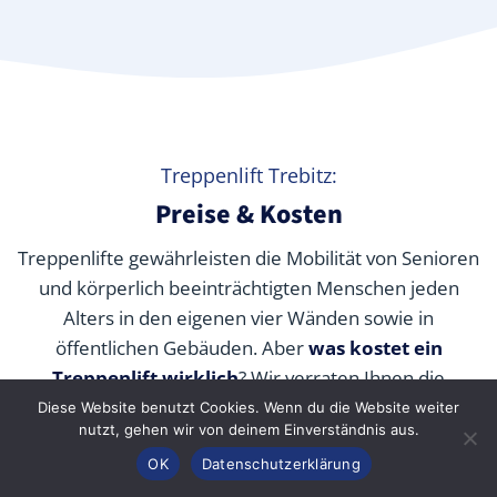
Treppenlift Trebitz:
Preise & Kosten
Treppenlifte gewährleisten die Mobilität von Senioren
und körperlich beeinträchtigten Menschen jeden
Alters in den eigenen vier Wänden sowie in
öffentlichen Gebäuden. Aber
was kostet ein
Treppenlift wirklich
? Wir verraten Ihnen die
durchschnittlichen Preise unserer Fachpartner je nach
Diese Website benutzt Cookies. Wenn du die Website weiter
nutzt, gehen wir von deinem Einverständnis aus.
Modell und wie Sie die Kosten durch Zuschüsse,
Anrufen
Konfigurator
Inhalt
OK
Datenschutzerklärung
Fördermittel und Alternativen senken können.