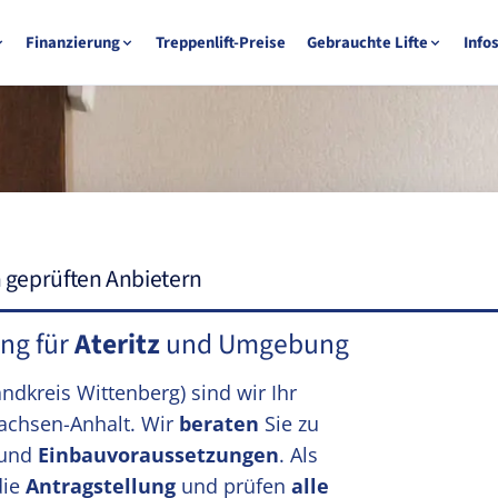
Finanzierung
Treppenlift-Preise
Gebrauchte Lifte
Info
n geprüften Anbietern
ung für
Ateritz
und Umgebung
andkreis Wittenberg)
sind wir Ihr
achsen-Anhalt. Wir
beraten
Sie zu
und
Einbauvoraussetzungen
. Als
die
Antragstellung
und prüfen
alle