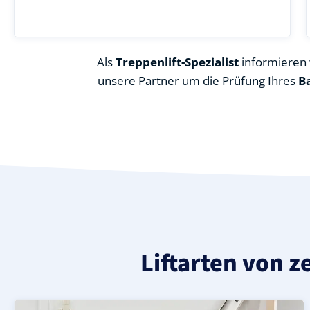
Als
Treppenlift-Spezialist
informieren w
unsere Partner um die Prüfung Ihres
B
Liftarten von z
Moderner gerader Treppenlift in Ateritz (Landkreis Wi
Geprüfter, gebrauchter Treppenlift für gerade Treppen 
Neuer Treppenlift für gerade Treppen in Ateritz (Landkr