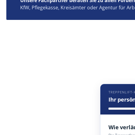
Unsere Fachpartner beraten Sie zu allen Förder
KfW, Pflegekasse, Kreisämter oder Agentur für Arb
TREPPENLIFT-
Ihr persö
Wie verlä