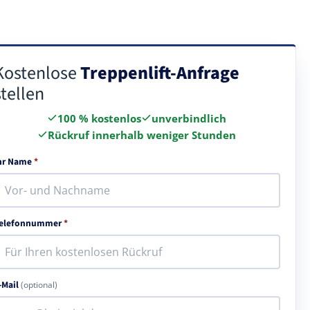
Kostenlose
Treppenlift-Anfrage
stellen
100 % kostenlos
unverbindlich
Rückruf innerhalb weniger Stunden
hr Name
*
elefonnummer
*
-Mail
(optional)