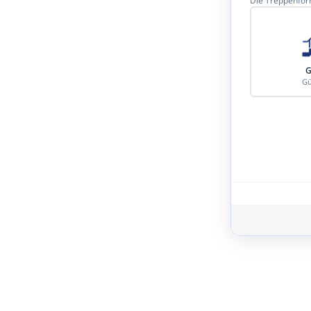
Die Treppenform
G
Gü
Schritt 3 von 8