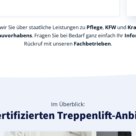
ir Sie über staatliche Leistungen zu
Pflege
,
KFW
und
Kr
auvorhabens
. Fragen Sie bei Bedarf ganz einfach Ihr
Info
Rückruf mit unseren
Fachbetrieben
.
Im Überblick:
ertifizierten Treppenlift-Anbi
ttenberg), ideal für durchgehende Treppenläufe – Informa
in Ateritz (Landkreis Wittenberg) – günstige Alternative 
eis Wittenberg) – leise, komfortabel und individuell anpas
Kurven-Treppenlift in Ateritz (Landkreis Wittenberg) – i
Geprüfter gebrauchter Kurventreppenlift in Ateritz (La
Preise & Angebote für Kurventreppenlifte in Ateritz (L