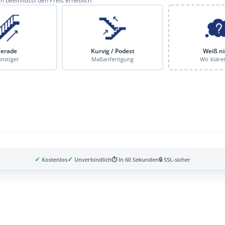
 beeinflusst den Preis erheblich
erade
Kurvig / Podest
Weiß ni
nstiger
Maßanfertigung
Wir kläre
✓
✓
Kostenlos
Unverbindlich
⏱ In 60 Sekunden
🔒 SSL-sicher