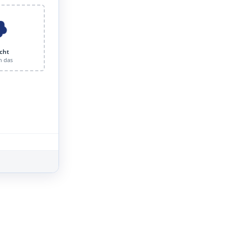
cht
n das