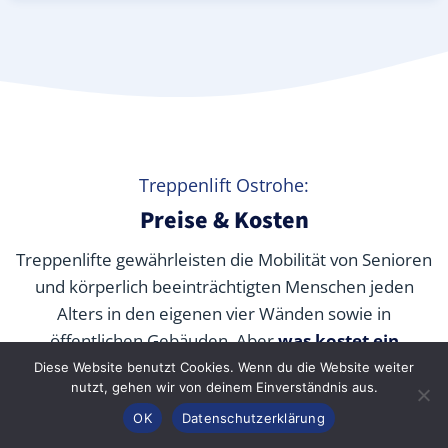
Treppenlift Ostrohe:
Preise & Kosten
Treppenlifte gewährleisten die Mobilität von Senioren
und körperlich beeinträchtigten Menschen jeden
Alters in den eigenen vier Wänden sowie in
öffentlichen Gebäuden. Aber
was kostet ein
Treppenlift wirklich
? Wir verraten Ihnen die
Diese Website benutzt Cookies. Wenn du die Website weiter
nutzt, gehen wir von deinem Einverständnis aus.
durchschnittlichen Preise unserer Fachpartner je nach
Anrufen
Konfigurator
Inhalt
OK
Datenschutzerklärung
Modell und wie Sie die Kosten durch Zuschüsse,