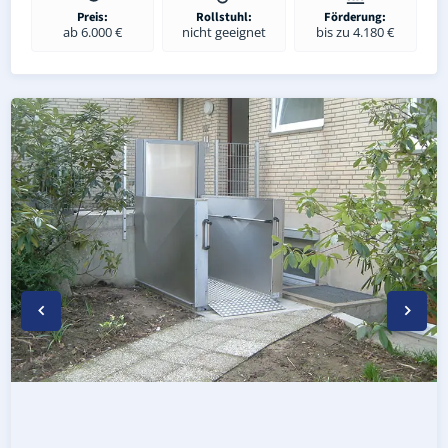
Preis:
Rollstuhl:
Förderung:
ab 6.000 €
nicht geeignet
bis zu 4.180 €
Wetterfester Plattformlift außen in Nordhastedt (Landkr
Rollstuhl-Plattformlift in Nordhastedt (Landkreis Dithma