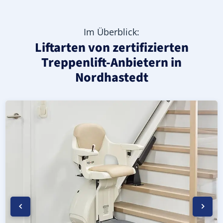
Im Überblick:
Liftarten von zertifizierten
Treppenlift-Anbietern in
Nordhastedt
Moderner gerader Treppenlift in Nordhastedt (Landkrei
Geprüfter, gebrauchter Treppenlift für gerade Treppen 
Neuer Treppenlift für gerade Treppen in Nordhastedt (La