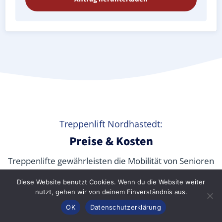
Treppenlift Nordhastedt:
Preise & Kosten
Treppenlifte gewährleisten die Mobilität von Senioren
und körperlich beeinträchtigten Menschen jeden
Diese Website benutzt Cookies. Wenn du die Website weiter
Alters in den eigenen vier Wänden sowie in
nutzt, gehen wir von deinem Einverständnis aus.
öffentlichen Gebäuden. Aber
was kostet ein
Anrufen
Konfigurator
Inhalt
OK
Datenschutzerklärung
Treppenlift wirklich
? Wir verraten Ihnen die