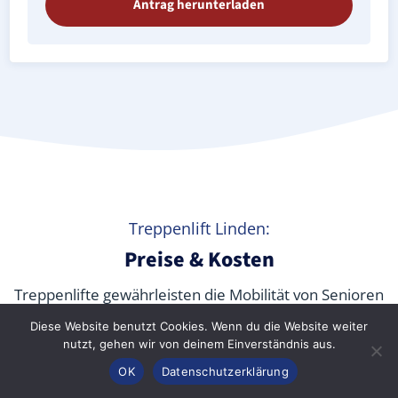
Antrag herunterladen
Treppenlift Linden:
Preise & Kosten
Treppenlifte gewährleisten die Mobilität von Senioren
und körperlich beeinträchtigten Menschen jeden
Diese Website benutzt Cookies. Wenn du die Website weiter
Alters in den eigenen vier Wänden sowie in
nutzt, gehen wir von deinem Einverständnis aus.
öffentlichen Gebäuden. Aber
was kostet ein
Anrufen
Konfigurator
Inhalt
OK
Datenschutzerklärung
Treppenlift wirklich
? Wir verraten Ihnen die