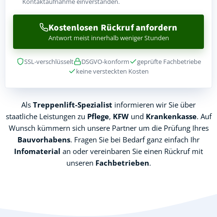
Kontaktaufnahme einverstanden.
Kostenlosen Rückruf anfordern
Antwort meist innerhalb weniger Stunden
SSL-verschlüsselt
DSGVO-konform
geprüfte Fachbetriebe
keine versteckten Kosten
Als
Treppenlift-Spezialist
informieren wir Sie über
staatliche Leistungen zu
Pflege
,
KFW
und
Krankenkasse
. Auf
Wunsch kümmern sich unsere Partner um die Prüfung Ihres
Bauvorhabens
. Fragen Sie bei Bedarf ganz einfach Ihr
Infomaterial
an oder vereinbaren Sie einen Rückruf mit
unseren
Fachbetrieben
.