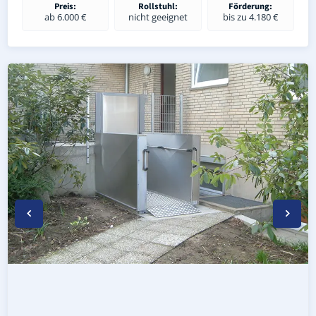
Preis:
Rollstuhl:
Förderung:
ab 6.000 €
nicht geeignet
bis zu 4.180 €
Wetterfester Plattformlift außen in Linden (Landkreis D
Rollstuhl-Plattformlift in Linden (Landkreis Dithmarsche