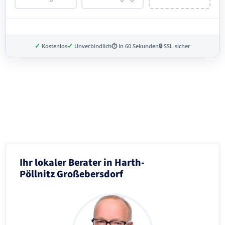
✓
✓
Kostenlos
Unverbindlich
⏱ In 60 Sekunden
🔒 SSL-sicher
Schritt 3 von 8
Ihr lokaler Berater in Harth-
Pöllnitz Großebersdorf