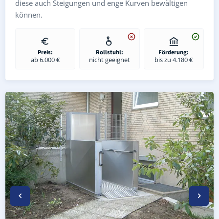
diese auch Steigungen und enge Kurven bewältigen
können.
Preis:
Rollstuhl:
Förderung:
ab 6.000 €
nicht geeignet
bis zu 4.180 €
Wetterfester Plattformlift außen in Harth-Pöllnitz Große
Rollstuhl-Plattformlift in Harth-Pöllnitz Großebersdorf (