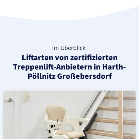
Im Überblick:
Liftarten von zertifizierten
Treppenlift-Anbietern in Harth-
Pöllnitz Großebersdorf
Moderner gerader Treppenlift in Harth-Pöllnitz Großebe
Geprüfter, gebrauchter Treppenlift für gerade Treppen i
Neuer Treppenlift für gerade Treppen in Harth-Pöllnitz G