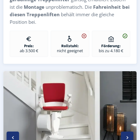
ist die
Montage
unproblematisch. Die
Fahreinheit bei
diesen Treppenliften
behält immer die gleiche
Position bei.
Preis:
Rollstuhl:
Förderung:
ab 3.500 €
nicht geeignet
bis zu 4.180 €
Kurven-Treppenlift in Harth-Pöllnitz Großebersdorf (Land
Geprüfter gebrauchter Kurventreppenlift in Harth-Pöllni
Preise & Angebote für Kurventreppenlifte in Harth-Pöll