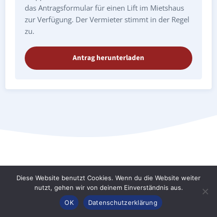
das Antragsformular für einen Lift im Mietshaus
zur Verfügung. Der Vermieter stimmt in der Regel
zu.
Antrag herunterladen
Treppenlift Harth-Pöllnitz Großebersdorf:
Diese Website benutzt Cookies. Wenn du die Website weiter
nutzt, gehen wir von deinem Einverständnis aus.
Preise & Kosten
Anrufen
Konfigurator
Inhalt
OK
Datenschutzerklärung
Treppenlifte gewährleisten die Mobilität von Senioren