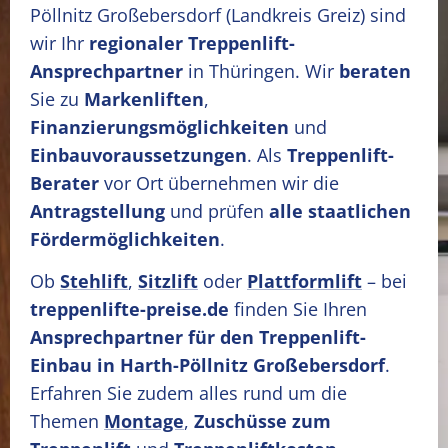
Pöllnitz Großebersdorf
(Landkreis Greiz)
sind
wir Ihr
regionaler Treppenlift-
Ansprechpartner
in Thüringen. Wir
beraten
Sie zu
Markenliften
,
Finanzierungsmöglichkeiten
und
Einbauvoraussetzungen
. Als
Treppenlift-
Berater
vor Ort übernehmen wir die
Antragstellung
und prüfen
alle staatlichen
Fördermöglichkeiten
.
Ob
Stehlift
,
Sitzlift
oder
Plattformlift
– bei
treppenlifte-preise.de
finden Sie Ihren
Ansprechpartner für den Treppenlift-
Einbau in Harth-Pöllnitz Großebersdorf
.
Erfahren Sie zudem alles rund um die
Themen
Montage
,
Zuschüsse zum