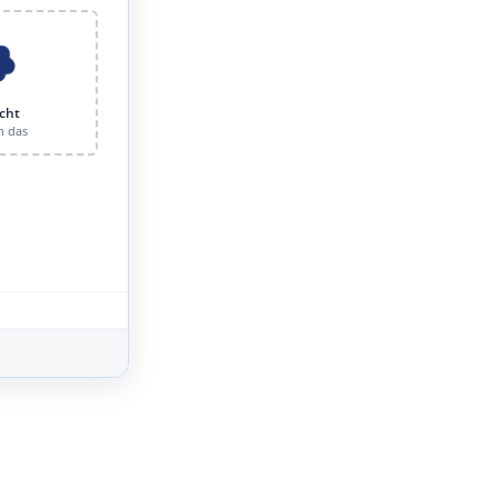
cht
n das