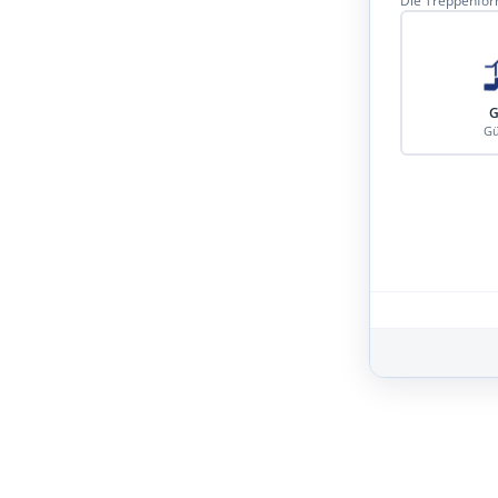
Die Treppenform
G
Gü
Schritt 3 von 8