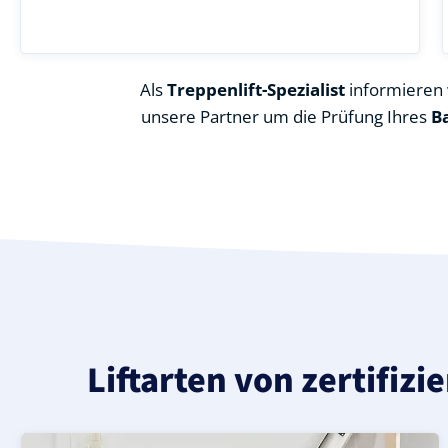
Als
Treppenlift-Spezialist
informieren w
unsere Partner um die Prüfung Ihres
B
Liftarten von zertifizi
Moderner gerader Treppenlift in Harth-Pöllnitz Struth 
Geprüfter, gebrauchter Treppenlift für gerade Treppen i
Neuer Treppenlift für gerade Treppen in Harth-Pöllnitz 