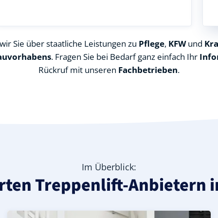
ir Sie über staatliche Leistungen zu
Pflege
,
KFW
und
Kr
auvorhabens
. Fragen Sie bei Bedarf ganz einfach Ihr
Info
Rückruf mit unseren
Fachbetrieben
.
Im Überblick:
erten Treppenlift-Anbietern 
(Landkreis Greiz), ideal für durchgehende Treppenläufe –
n Harth-Pöllnitz Struth (Landkreis Greiz) – günstige Alte
Struth (Landkreis Greiz) – leise, komfortabel und individue
Kurven-Treppenlift in Harth-Pöllnitz Struth (Landkreis G
Geprüfter gebrauchter Kurventreppenlift in Harth-Pöllni
Preise & Angebote für Kurventreppenlifte in Harth-Pöll