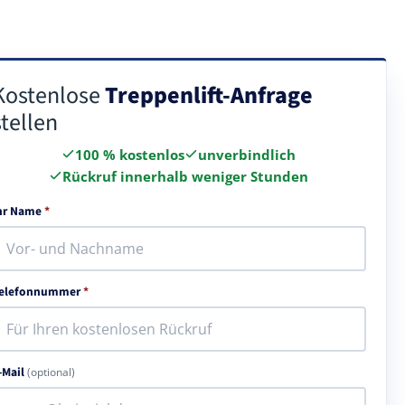
Kostenlose
Treppenlift-Anfrage
stellen
100 % kostenlos
unverbindlich
Rückruf innerhalb weniger Stunden
hr Name
*
elefonnummer
*
-Mail
(optional)