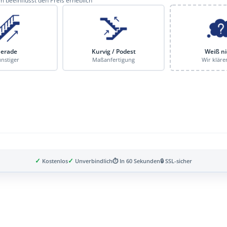
 beeinflusst den Preis erheblich
erade
Kurvig / Podest
Weiß ni
nstiger
Maßanfertigung
Wir kläre
✓
✓
Kostenlos
Unverbindlich
⏱ In 60 Sekunden
🔒 SSL-sicher