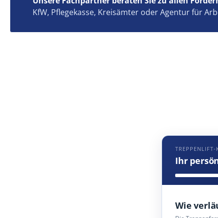
Unsere Fachpartner beraten Sie zu allen Förder
KfW, Pflegekasse, Kreisämter oder Agentur für Arb
TREPPENLIFT-
Ihr persö
Wie verlä