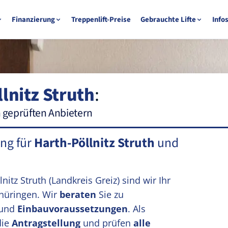
Finanzierung
Treppenlift-Preise
Gebrauchte Lifte
Info
lnitz Struth
:
n geprüften Anbietern
ung für
Harth-Pöllnitz Struth
und
lnitz Struth
(Landkreis Greiz)
sind wir Ihr
hüringen. Wir
beraten
Sie zu
und
Einbauvoraussetzungen
. Als
die
Antragstellung
und prüfen
alle