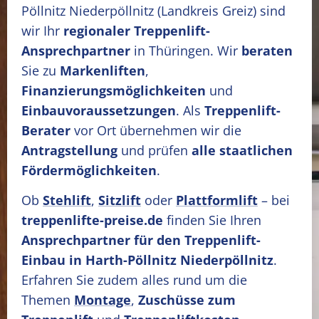
Pöllnitz Niederpöllnitz
(Landkreis Greiz)
sind
wir Ihr
regionaler Treppenlift-
Ansprechpartner
in Thüringen. Wir
beraten
Sie zu
Markenliften
,
Finanzierungsmöglichkeiten
und
Einbauvoraussetzungen
. Als
Treppenlift-
Berater
vor Ort übernehmen wir die
Antragstellung
und prüfen
alle staatlichen
Fördermöglichkeiten
.
Ob
Stehlift
,
Sitzlift
oder
Plattformlift
– bei
treppenlifte-preise.de
finden Sie Ihren
Ansprechpartner für den Treppenlift-
Einbau in Harth-Pöllnitz Niederpöllnitz
.
Erfahren Sie zudem alles rund um die
Themen
Montage
,
Zuschüsse zum