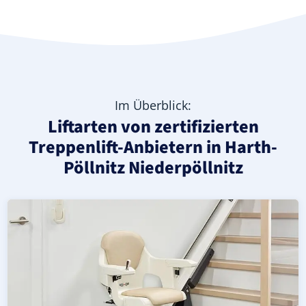
Im Überblick:
Liftarten von zertifizierten
Treppenlift-Anbietern in Harth-
Pöllnitz Niederpöllnitz
Moderner gerader Treppenlift in Harth-Pöllnitz Niederpö
Geprüfter, gebrauchter Treppenlift für gerade Treppen in
Neuer Treppenlift für gerade Treppen in Harth-Pöllnitz Ni