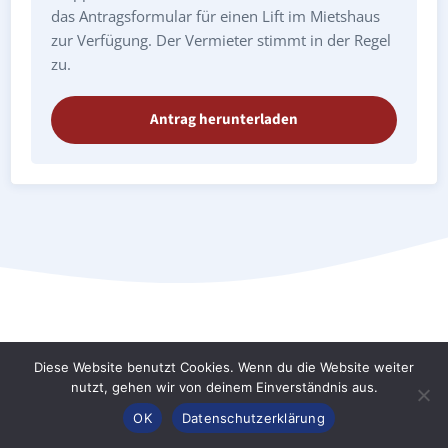
das Antragsformular für einen Lift im Mietshaus
zur Verfügung. Der Vermieter stimmt in der Regel
zu.
Antrag herunterladen
Treppenlift Harth-Pöllnitz Niederpöllnitz:
Diese Website benutzt Cookies. Wenn du die Website weiter
nutzt, gehen wir von deinem Einverständnis aus.
Preise & Kosten
Anrufen
Konfigurator
Inhalt
OK
Datenschutzerklärung
Treppenlifte gewährleisten die Mobilität von Senioren