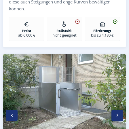
diese auch Steigungen und enge Kurven bewältigen
können.
Preis:
Rollstuhl:
Förderung:
ab 6.000 €
nicht geeignet
bis zu 4.180 €
Wetterfester Plattformlift außen in Harth-Pöllnitz Nieder
Rollstuhl-Plattformlift in Harth-Pöllnitz Niederpöllnitz 