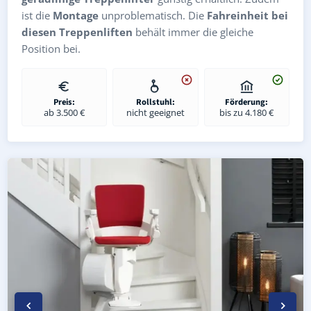
ist die
Montage
unproblematisch. Die
Fahreinheit bei
diesen Treppenliften
behält immer die gleiche
Position bei.
Preis:
Rollstuhl:
Förderung:
ab 3.500 €
nicht geeignet
bis zu 4.180 €
Kurven-Treppenlift in Harth-Pöllnitz Niederpöllnitz (Land
Geprüfter gebrauchter Kurventreppenlift in Harth-Pöllni
Preise & Angebote für Kurventreppenlifte in Harth-Pölln