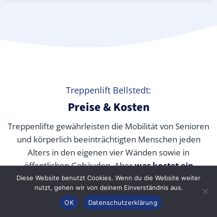
Treppenlift Bellstedt:
Preise & Kosten
Treppenlifte gewährleisten die Mobilität von Senioren
und körperlich beeinträchtigten Menschen jeden
Alters in den eigenen vier Wänden sowie in
öffentlichen Gebäuden. Aber
was kostet ein
Treppenlift wirklich
? Wir verraten Ihnen die
Diese Website benutzt Cookies. Wenn du die Website weiter
nutzt, gehen wir von deinem Einverständnis aus.
durchschnittlichen Preise unserer Fachpartner je nach
Anrufen
Konfigurator
Inhalt
OK
Datenschutzerklärung
Modell und wie Sie die Kosten durch Zuschüsse,