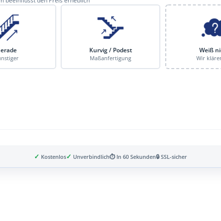
 beeinflusst den Preis erheblich
erade
Kurvig / Podest
Weiß ni
nstiger
Maßanfertigung
Wir kläre
✓
✓
Kostenlos
Unverbindlich
⏱ In 60 Sekunden
🔒 SSL-sicher