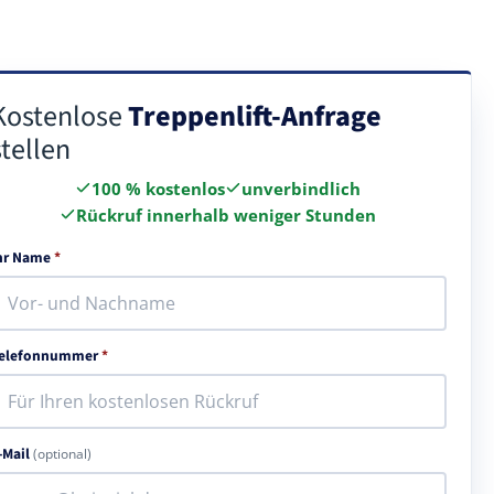
Kostenlose
Treppenlift-Anfrage
stellen
100 % kostenlos
unverbindlich
Rückruf innerhalb weniger Stunden
hr Name
*
elefonnummer
*
-Mail
(optional)