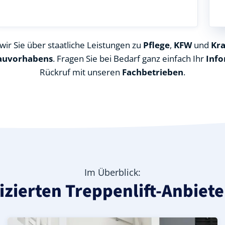
ir Sie über staatliche Leistungen zu
Pflege
,
KFW
und
Kr
auvorhabens
. Fragen Sie bei Bedarf ganz einfach Ihr
Info
Rückruf mit unseren
Fachbetrieben
.
Im Überblick:
ifizierten Treppenlift-Anbiet
serkreis), ideal für durchgehende Treppenläufe – Inform
 in Großenehrich (Kyffhäuserkreis) – günstige Alternative
Kyffhäuserkreis) – leise, komfortabel und individuell anp
Kurven-Treppenlift in Großenehrich (Kyffhäuserkreis) – 
Geprüfter gebrauchter Kurventreppenlift in Großenehric
Preise & Angebote für Kurventreppenlifte in Großenehr