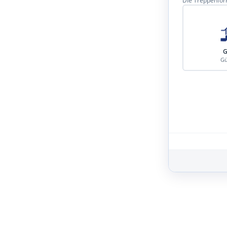
Die Treppenform
G
Gü
Schritt 3 von 8