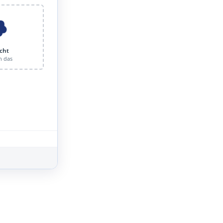
cht
n das