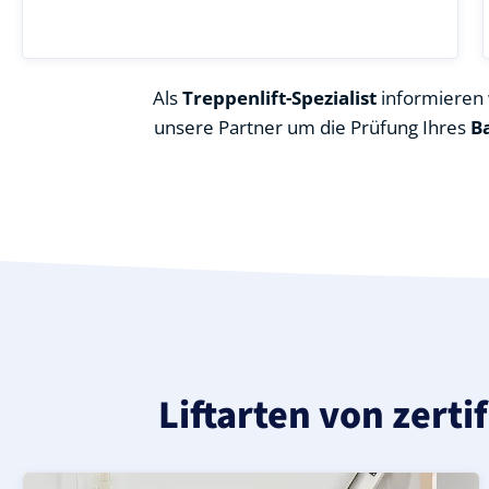
Als
Treppenlift-Spezialist
informieren w
unsere Partner um die Prüfung Ihres
B
Liftarten von zert
Moderner gerader Treppenlift in Großenehrich (Kyffhäu
Geprüfter, gebrauchter Treppenlift für gerade Treppen
Neuer Treppenlift für gerade Treppen in Großenehrich (