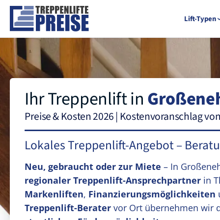
Lift-Typen
Ihr Treppenlift in
Großeneh
Preise & Kosten 2026 | Kostenvoranschlag vo
Lokales Treppenlift-Angebot – Berat
Neu, gebraucht oder zur Miete
– In Großene
regionaler Treppenlift-Ansprechpartner
in T
Markenliften
,
Finanzierungsmöglichkeiten
Treppenlift-Berater
vor Ort übernehmen wir 