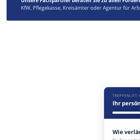
Unsere Fachpartner beraten Sie zu allen Förder
KfW, Pflegekasse, Kreisämter oder Agentur für Arb
TREPPENLIFT-
Ihr persö
Wie verlä