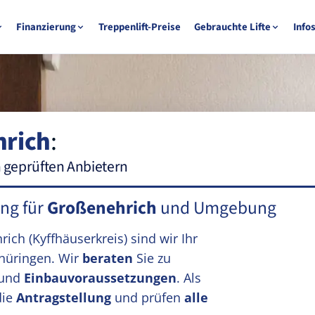
Finanzierung
Treppenlift-Preise
Gebrauchte Lifte
Info
rich
:
n geprüften Anbietern
ung für
Großenehrich
und Umgebung
hrich
(Kyffhäuserkreis)
sind wir Ihr
hüringen. Wir
beraten
Sie zu
und
Einbauvoraussetzungen
. Als
die
Antragstellung
und prüfen
alle