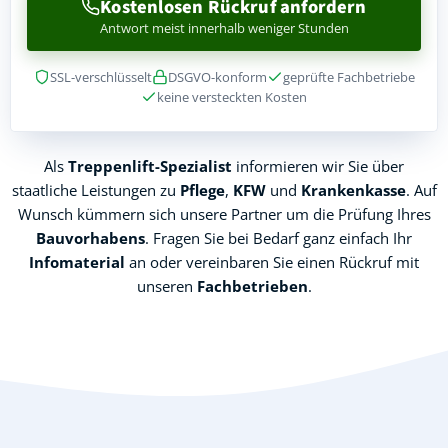
Kostenlosen Rückruf anfordern
Antwort meist innerhalb weniger Stunden
SSL-verschlüsselt
DSGVO-konform
geprüfte Fachbetriebe
keine versteckten Kosten
Als
Treppenlift-Spezialist
informieren wir Sie über
staatliche Leistungen zu
Pflege
,
KFW
und
Krankenkasse
. Auf
Wunsch kümmern sich unsere Partner um die Prüfung Ihres
Bauvorhabens
. Fragen Sie bei Bedarf ganz einfach Ihr
Infomaterial
an oder vereinbaren Sie einen Rückruf mit
unseren
Fachbetrieben
.