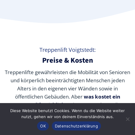
Treppenlift Voigtstedt:
Preise & Kosten
Treppenlifte gewährleisten die Mobilität von Senioren
und körperlich beeinträchtigten Menschen jeden
Alters in den eigenen vier Wänden sowie in
öffentlichen Gebäuden. Aber
was kostet ein
Treppenlift wirklich
? Wir verraten Ihnen die
Diese Website benutzt Cookies. Wenn du die Website weiter
durchschnittlichen Preise unserer Fachpartner je nach
nutzt, gehen wir von deinem Einverständnis aus.
Modell und wie Sie die Kosten durch Zuschüsse,
Anrufen
Konfigurator
Inhalt
OK
Datenschutzerklärung
Fördermittel und Alternativen senken können.