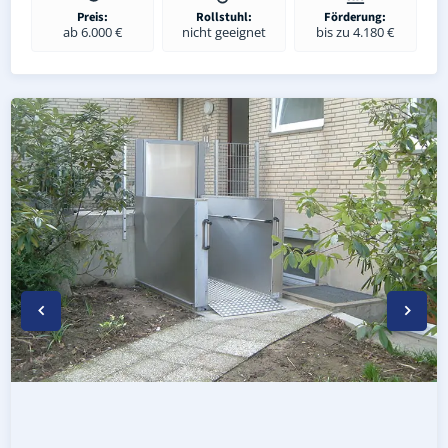
Preis:
Rollstuhl:
Förderung:
ab 6.000 €
nicht geeignet
bis zu 4.180 €
Wetterfester Plattformlift außen in Oberröblingen (Land
Rollstuhl-Plattformlift in Oberröblingen (Landkreis Mans