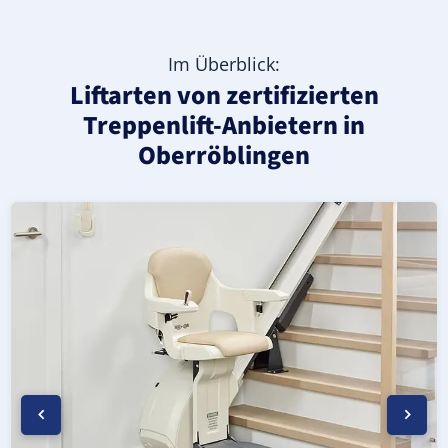
Im Überblick:
Liftarten von zertifizierten
Treppenlift-Anbietern in
Oberröblingen
Moderner gerader Treppenlift in Oberröblingen (Landkre
Geprüfter, gebrauchter Treppenlift für gerade Treppen 
Neuer Treppenlift für gerade Treppen in Oberröblingen (