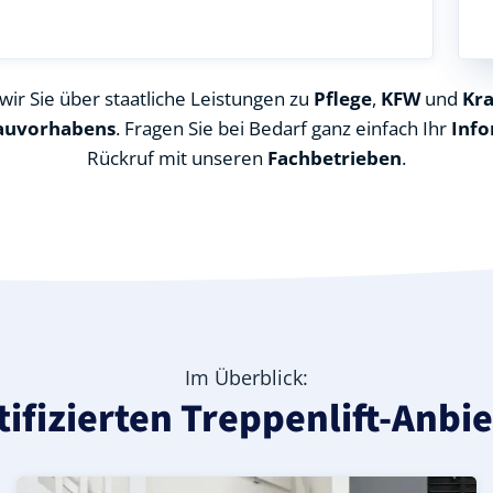
ir Sie über staatliche Leistungen zu
Pflege
,
KFW
und
Kr
auvorhabens
. Fragen Sie bei Bedarf ganz einfach Ihr
Info
Rückruf mit unseren
Fachbetrieben
.
Im Überblick:
rtifizierten Treppenlift-Anbi
ordfriesland), ideal für durchgehende Treppenläufe – In
 in Struckum (Landkreis Nordfriesland) – günstige Alterna
kreis Nordfriesland) – leise, komfortabel und individuell
Kurven-Treppenlift in Struckum (Landkreis Nordfriesland
Geprüfter gebrauchter Kurventreppenlift in Struckum (L
Preise & Angebote für Kurventreppenlifte in Struckum 