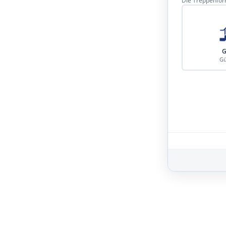
Die Treppenform
G
Gü
Schritt 3 von 8