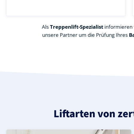
Als
Treppenlift-Spezialist
informieren w
unsere Partner um die Prüfung Ihres
B
Liftarten von ze
Moderner gerader Treppenlift in Struckum (Landkreis N
Geprüfter, gebrauchter Treppenlift für gerade Treppen
Neuer Treppenlift für gerade Treppen in Struckum (Land