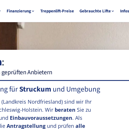
Finanzierung
Treppenlift-Preise
Gebrauchte Lifte
Info
m
:
n geprüften Anbietern
ung für
Struckum
und Umgebung
m
(Landkreis Nordfriesland)
sind wir Ihr
chleswig-Holstein. Wir
beraten
Sie zu
und
Einbauvoraussetzungen
. Als
die
Antragstellung
und prüfen
alle