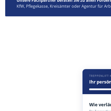
Unsere Fachpartner beraten Sie zu allen Förder
KfW, Pflegekasse, Kreisämter oder Agentur für Arb
TREPPENLIFT
Ihr persö
Wie verlä