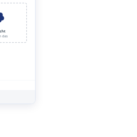
cht
n das