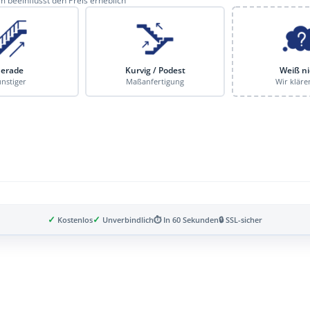
 beeinflusst den Preis erheblich
erade
Kurvig / Podest
Weiß ni
nstiger
Maßanfertigung
Wir kläre
✓
✓
Kostenlos
Unverbindlich
⏱ In 60 Sekunden
🔒 SSL-sicher