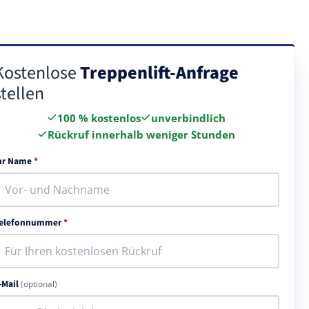
Kostenlose
Treppenlift-Anfrage
stellen
100 % kostenlos
unverbindlich
Rückruf innerhalb weniger Stunden
hr Name
*
elefonnummer
*
-Mail
(optional)