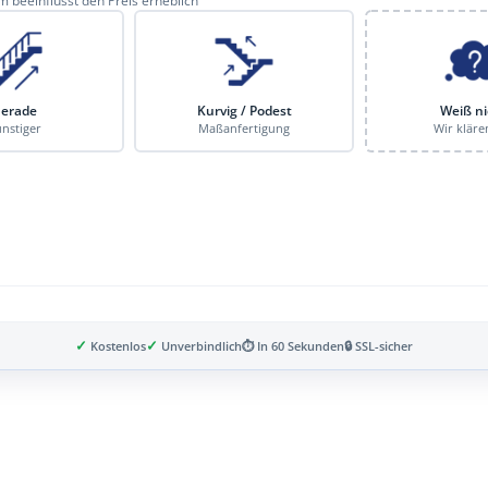
 beeinflusst den Preis erheblich
erade
Kurvig / Podest
Weiß ni
nstiger
Maßanfertigung
Wir kläre
✓
✓
Kostenlos
Unverbindlich
⏱ In 60 Sekunden
🔒 SSL-sicher