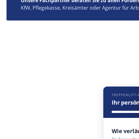
Unsere Fachpartner beraten Sie zu allen Förder
KfW, Pflegekasse, Kreisämter oder Agentur für Arb
TREPPENLIFT
Ihr persö
Wie verlä