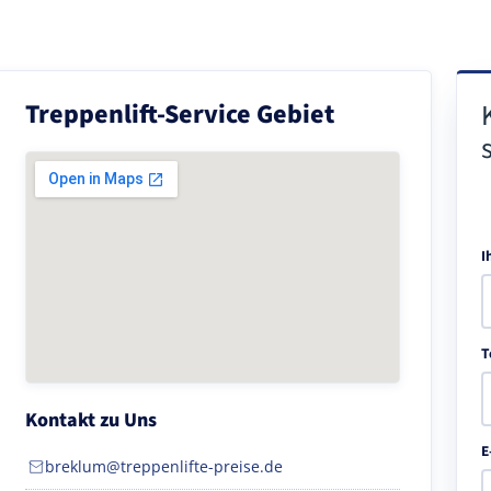
Treppenlift-Service Gebiet
I
T
Kontakt zu Uns
E
breklum@treppenlifte-preise.de