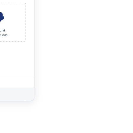
cht
n das