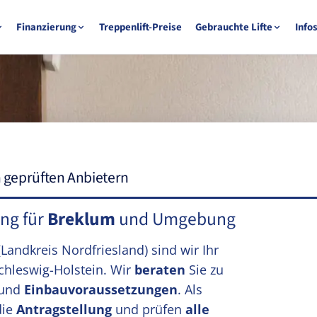
Finanzierung
Treppenlift-Preise
Gebrauchte Lifte
Info
n geprüften Anbietern
ung für
Breklum
und Umgebung
(Landkreis Nordfriesland)
sind wir Ihr
chleswig-Holstein. Wir
beraten
Sie zu
und
Einbauvoraussetzungen
. Als
die
Antragstellung
und prüfen
alle