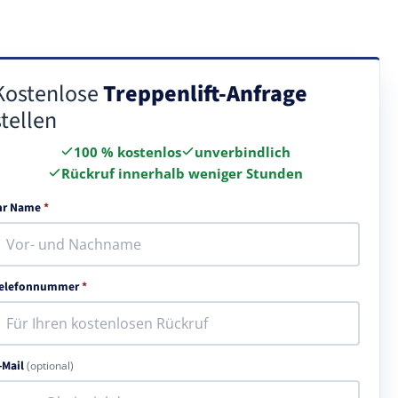
Kostenlose
Treppenlift-Anfrage
stellen
100 % kostenlos
unverbindlich
Rückruf innerhalb weniger Stunden
hr Name
*
elefonnummer
*
-Mail
(optional)