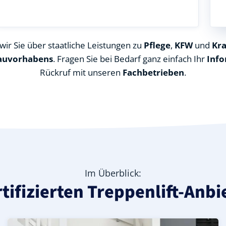
ir Sie über staatliche Leistungen zu
Pflege
,
KFW
und
Kr
auvorhabens
. Fragen Sie bei Bedarf ganz einfach Ihr
Info
Rückruf mit unseren
Fachbetrieben
.
Im Überblick:
rtifizierten Treppenlift-Anb
rdfriesland), ideal für durchgehende Treppenläufe – Inf
 in Breklum (Landkreis Nordfriesland) – günstige Alternat
reis Nordfriesland) – leise, komfortabel und individuell 
Kurven-Treppenlift in Breklum (Landkreis Nordfriesland)
Geprüfter gebrauchter Kurventreppenlift in Breklum (La
Preise & Angebote für Kurventreppenlifte in Breklum (