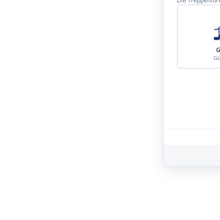
Die Treppenform
G
Gü
Schritt 3 von 8