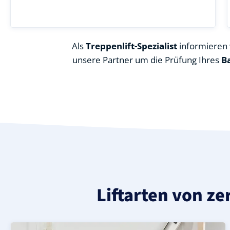
Als
Treppenlift-Spezialist
informieren w
unsere Partner um die Prüfung Ihres
B
Liftarten von ze
Moderner gerader Treppenlift in Breklum (Landkreis No
Geprüfter, gebrauchter Treppenlift für gerade Treppen
Neuer Treppenlift für gerade Treppen in Breklum (Landk