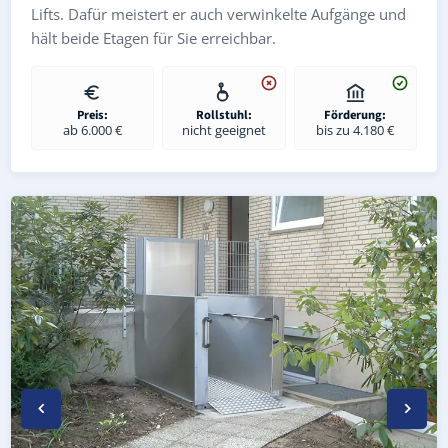
Lifts. Dafür meistert er auch verwinkelte Aufgänge und
hält beide Etagen für Sie erreichbar.
Preis:
Rollstuhl:
Förderung:
ab 6.000 €
nicht geeignet
bis zu 4.180 €
Wetterfester Plattformlift außen in Steinsdorf (Landkreis
Rollstuhl-Plattformlift in Steinsdorf (Landkreis Greiz) –