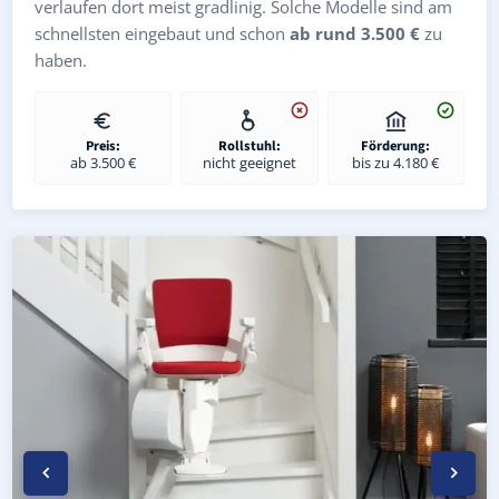
verlaufen dort meist gradlinig. Solche Modelle sind am
schnellsten eingebaut und schon
ab rund 3.500 €
zu
haben.
Preis:
Rollstuhl:
Förderung:
ab 3.500 €
nicht geeignet
bis zu 4.180 €
Kurven-Treppenlift in Steinsdorf (Landkreis Greiz) – indi
Geprüfter gebrauchter Kurventreppenlift in Steinsdorf (
Preise & Angebote für Kurventreppenlifte in Steinsdorf