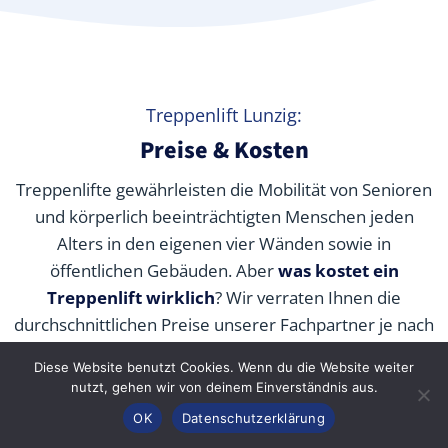
Treppenlift Lunzig:
Preise & Kosten
Treppenlifte gewährleisten die Mobilität von Senioren
und körperlich beeinträchtigten Menschen jeden
Alters in den eigenen vier Wänden sowie in
öffentlichen Gebäuden. Aber
was kostet ein
Treppenlift wirklich
? Wir verraten Ihnen die
durchschnittlichen Preise unserer Fachpartner je nach
Modell und wie Sie die Kosten durch Zuschüsse,
Diese Website benutzt Cookies. Wenn du die Website weiter
Fördermittel und Alternativen senken können.
nutzt, gehen wir von deinem Einverständnis aus.
Anrufen
Konfigurator
Inhalt
OK
Datenschutzerklärung
Interaktiver Kostenrechner: