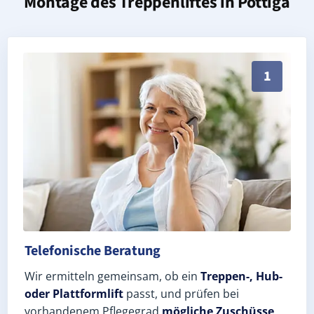
Montage des Treppenliftes in
Pottiga
Persönliche Treppenlift-Beratung in Pottiga 07366 (S
1
Telefonische Beratung
Wir ermitteln gemeinsam, ob ein
Treppen-, Hub-
oder Plattformlift
passt, und prüfen bei
vorhandenem Pflegegrad
mögliche Zuschüsse