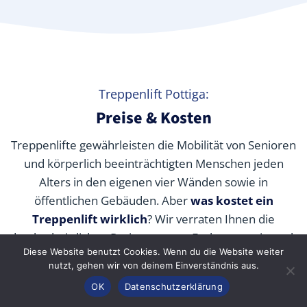
Treppenlift Pottiga:
Preise & Kosten
Treppenlifte gewährleisten die Mobilität von Senioren
und körperlich beeinträchtigten Menschen jeden
Alters in den eigenen vier Wänden sowie in
öffentlichen Gebäuden. Aber
was kostet ein
Treppenlift wirklich
? Wir verraten Ihnen die
durchschnittlichen Preise unserer Fachpartner je nach
Diese Website benutzt Cookies. Wenn du die Website weiter
Modell und wie Sie die Kosten durch Zuschüsse,
nutzt, gehen wir von deinem Einverständnis aus.
Fördermittel und Alternativen senken können.
Anrufen
Konfigurator
Inhalt
OK
Datenschutzerklärung