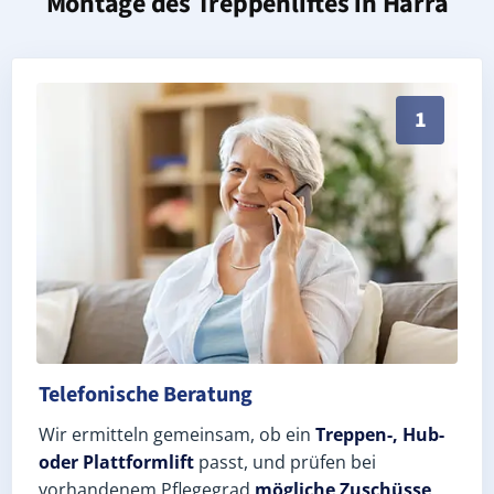
Montage des Treppenliftes in
Harra
Persönliche Treppenlift-Beratung in Harra 07366 (Sa
1
Telefonische Beratung
Wir ermitteln gemeinsam, ob ein
Treppen-, Hub-
oder Plattformlift
passt, und prüfen bei
vorhandenem Pflegegrad
mögliche Zuschüsse