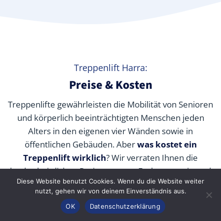
Treppenlift Harra:
Preise & Kosten
Treppenlifte gewährleisten die Mobilität von Senioren
und körperlich beeinträchtigten Menschen jeden
Alters in den eigenen vier Wänden sowie in
öffentlichen Gebäuden. Aber
was kostet ein
Treppenlift wirklich
? Wir verraten Ihnen die
durchschnittlichen Preise unserer Fachpartner je nach
Diese Website benutzt Cookies. Wenn du die Website weiter
Modell und wie Sie die Kosten durch Zuschüsse,
nutzt, gehen wir von deinem Einverständnis aus.
Fördermittel und Alternativen senken können.
Anrufen
Konfigurator
Inhalt
OK
Datenschutzerklärung