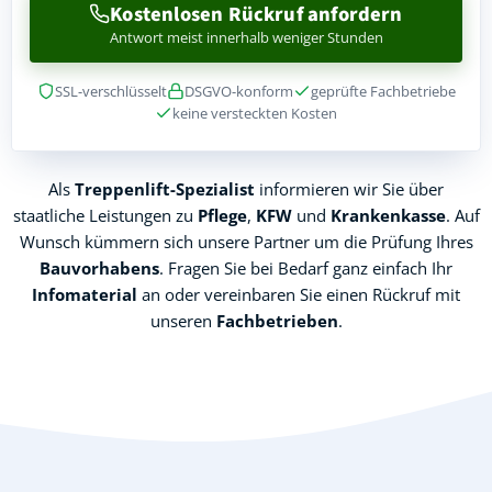
Kostenlosen Rückruf anfordern
Antwort meist innerhalb weniger Stunden
SSL-verschlüsselt
DSGVO-konform
geprüfte Fachbetriebe
keine versteckten Kosten
Als
Treppenlift-Spezialist
informieren wir Sie über
staatliche Leistungen zu
Pflege
,
KFW
und
Krankenkasse
. Auf
Wunsch kümmern sich unsere Partner um die Prüfung Ihres
Bauvorhabens
. Fragen Sie bei Bedarf ganz einfach Ihr
Infomaterial
an oder vereinbaren Sie einen Rückruf mit
unseren
Fachbetrieben
.