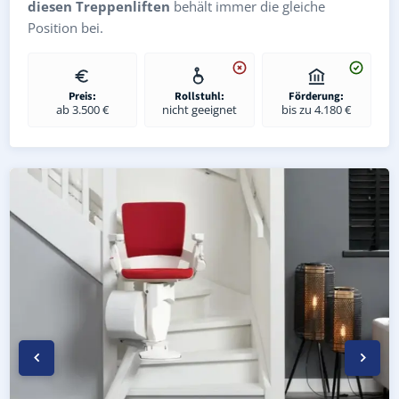
diesen Treppenliften
behält immer die gleiche
Position bei.
Preis:
Rollstuhl:
Förderung:
ab 3.500 €
nicht geeignet
bis zu 4.180 €
Kurven-Treppenlift in Neundorf (bei Schleiz) (Saale-Orla-
Geprüfter gebrauchter Kurventreppenlift in Neundorf (be
Preise & Angebote für Kurventreppenlifte in Neundorf (b