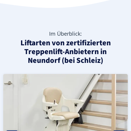
Im Überblick:
Liftarten von zertifizierten
Treppenlift-Anbietern in
Neundorf (bei Schleiz)
Moderner gerader Treppenlift in Neundorf (bei Schleiz) 
Geprüfter, gebrauchter Treppenlift für gerade Treppen in
Neuer Treppenlift für gerade Treppen in Neundorf (bei Sch