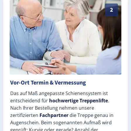
Exaktes Aufmaß in Neundorf (bei Schleiz) (Saale-Orla
2
Vor-Ort Termin & Vermessung
Das auf Maß angepasste Schienensystem ist
entscheidend für
hochwertige Treppenlifte
.
Nach Ihrer Bestellung nehmen unsere
zertifizierten
Fachpartner
die Treppe genau in
Augenschein. Beim sogenannten Aufmaß wird
geprüft: Kurvig oder gerade? Anzahl der