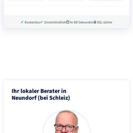
✓
✓
Kostenlos
Unverbindlich
⏱ In 60 Sekunden
🔒 SSL-sicher
Schritt 3 von 8
Ihr lokaler Berater in
Neundorf (bei Schleiz)