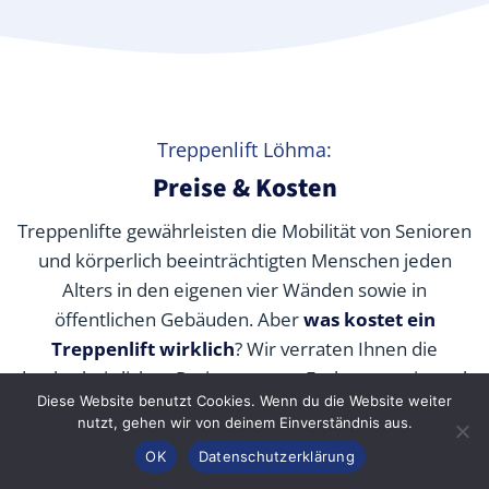
Treppenlift Löhma:
Preise & Kosten
Treppenlifte gewährleisten die Mobilität von Senioren
und körperlich beeinträchtigten Menschen jeden
Alters in den eigenen vier Wänden sowie in
öffentlichen Gebäuden. Aber
was kostet ein
Treppenlift wirklich
? Wir verraten Ihnen die
durchschnittlichen Preise unserer Fachpartner je nach
Diese Website benutzt Cookies. Wenn du die Website weiter
Modell und wie Sie die Kosten durch Zuschüsse,
nutzt, gehen wir von deinem Einverständnis aus.
Fördermittel und Alternativen senken können.
Anrufen
Konfigurator
Inhalt
OK
Datenschutzerklärung