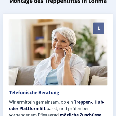
Montage des Treppenliftes in
Löhma
Persönliche Treppenlift-Beratung in Löhma 07907 (Sa
1
Telefonische Beratung
Wir ermitteln gemeinsam, ob ein
Treppen-, Hub-
oder Plattformlift
passt, und prüfen bei
vorhandenem Pflegegrad
mögliche Zuschüsse