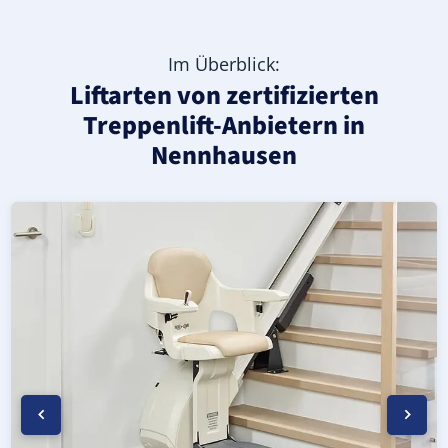
Im Überblick:
Liftarten von zertifizierten
Treppenlift-Anbietern in
Nennhausen
Moderner gerader Treppenlift in Nennhausen (Landkreis
Geprüfter, gebrauchter Treppenlift für gerade Treppen 
Neuer Treppenlift für gerade Treppen in Nennhausen (Lan