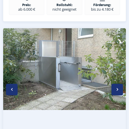
Preis:
Rollstuhl:
Förderung:
ab 6.000 €
nicht geeignet
bis zu 4.180 €
Wetterfester Plattformlift außen in Nennhausen (Landkre
Rollstuhl-Plattformlift in Nennhausen (Landkreis Havella