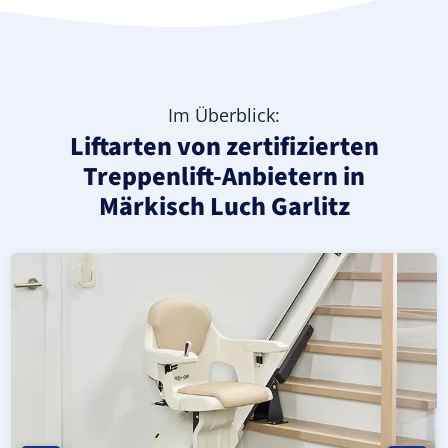
Im Überblick:
Liftarten von zertifizierten
Treppenlift-Anbietern in
Märkisch Luch Garlitz
Moderner gerader Treppenlift in Märkisch Luch Garlitz 
Geprüfter, gebrauchter Treppenlift für gerade Treppen i
Neuer Treppenlift für gerade Treppen in Märkisch Luch Ga