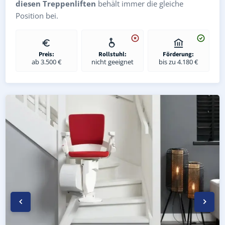
diesen Treppenliften
behält immer die gleiche
Position bei.
Preis:
Rollstuhl:
Förderung:
ab 3.500 €
nicht geeignet
bis zu 4.180 €
Kurven-Treppenlift in Märkisch Luch Garlitz (Landkreis H
Geprüfter gebrauchter Kurventreppenlift in Märkisch Luc
Preise & Angebote für Kurventreppenlifte in Märkisch L