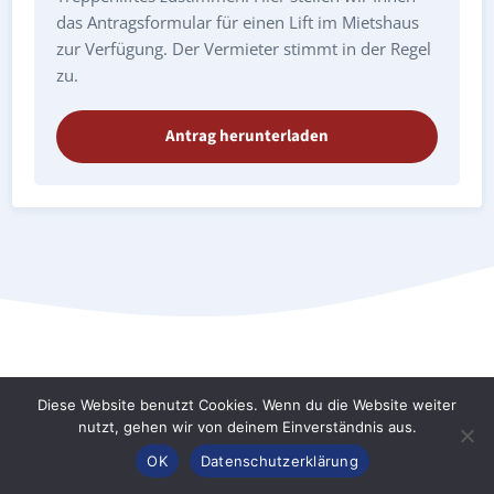
das Antragsformular für einen Lift im Mietshaus
zur Verfügung. Der Vermieter stimmt in der Regel
zu.
Antrag herunterladen
Diese Website benutzt Cookies. Wenn du die Website weiter
Treppenlift Märkisch Luch Garlitz:
nutzt, gehen wir von deinem Einverständnis aus.
Preise & Kosten
Anrufen
Konfigurator
Inhalt
OK
Datenschutzerklärung