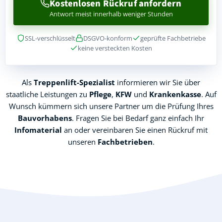
Kostenlosen Rückruf anfordern
Antwort meist innerhalb weniger Stunden
SSL-verschlüsselt
DSGVO-konform
geprüfte Fachbetriebe
keine versteckten Kosten
Als
Treppenlift-Spezialist
informieren wir Sie über
staatliche Leistungen zu
Pflege
,
KFW
und
Krankenkasse
. Auf
Wunsch kümmern sich unsere Partner um die Prüfung Ihres
Bauvorhabens
. Fragen Sie bei Bedarf ganz einfach Ihr
Infomaterial
an oder vereinbaren Sie einen Rückruf mit
unseren
Fachbetrieben
.