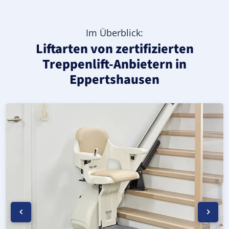
Im Überblick:
Liftarten von zertifizierten
Treppenlift-Anbietern in
Eppertshausen
Moderner gerader Treppenlift in Eppertshausen (Landkr
Geprüfter, gebrauchter Treppenlift für gerade Treppen 
Neuer Treppenlift für gerade Treppen in Eppertshausen (