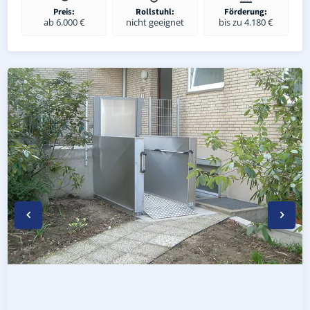
Preis:
Rollstuhl:
Förderung:
ab 6.000 €
nicht geeignet
bis zu 4.180 €
Wetterfester Plattformlift außen in Eppertshausen (Land
Rollstuhl-Plattformlift in Eppertshausen (Landkreis Dar