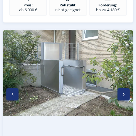
Preis:
Rollstuhl:
Förderung:
ab 6.000 €
nicht geeignet
bis zu 4.180 €
Wetterfester Plattformlift außen in Linda (Elster) (Landk
Rollstuhl-Plattformlift in Linda (Elster) (Landkreis Witt