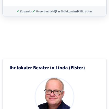
✓
✓
Kostenlos
Unverbindlich
⏱ In 60 Sekunden
🔒 SSL-sicher
Schritt 3 von 8
Ihr lokaler Berater in Linda (Elster)