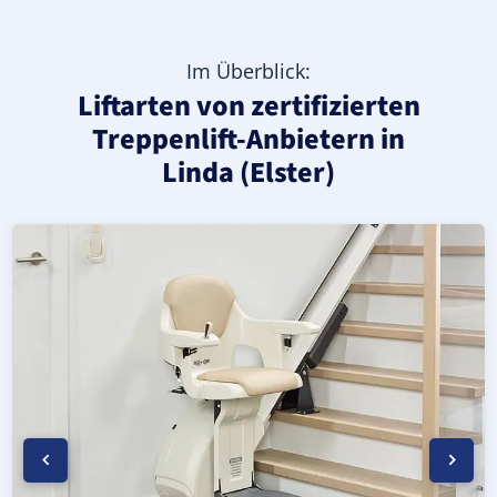
Im Überblick:
Liftarten von zertifizierten
Treppenlift-Anbietern in
Linda (Elster)
Moderner gerader Treppenlift in Linda (Elster) (Landkre
Geprüfter, gebrauchter Treppenlift für gerade Treppen in
Neuer Treppenlift für gerade Treppen in Linda (Elster) (