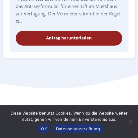
das Antragsformular für einen Lift im Mietshaus
zur Verfügung. Der Vermieter stimmt in der Regel
zu.
Antrag herunterladen
Diese Website benutzt Cookies. Wenn du die Website weiter
Treppenlift Lichtenstein/Sachsen:
nutzt, gehen wir von deinem Einverständnis aus.
Preise & Kosten
Anrufen
Konfigurator
Inhalt
OK
Datenschutzerklärung