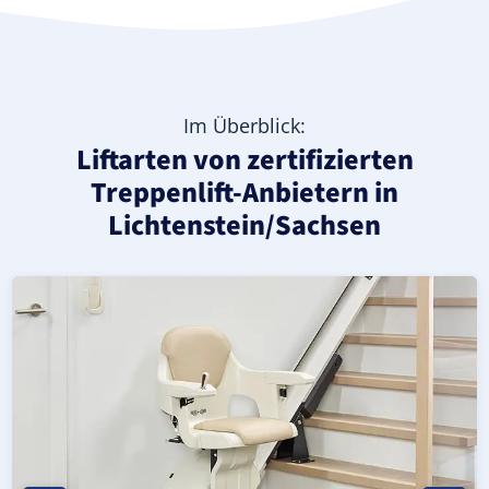
Im Überblick:
Liftarten von zertifizierten
Treppenlift-Anbietern in
Lichtenstein/Sachsen
Moderner gerader Treppenlift in Lichtenstein/Sachsen (
Geprüfter, gebrauchter Treppenlift für gerade Treppen i
Neuer Treppenlift für gerade Treppen in Lichtenstein/Sa