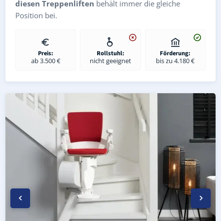
diesen Treppenliften
behält immer die gleiche
Position bei.
Preis:
Rollstuhl:
Förderung:
ab 3.500 €
nicht geeignet
bis zu 4.180 €
Kurven-Treppenlift in Lichtenstein/Sachsen (Landkreis Zw
Geprüfter gebrauchter Kurventreppenlift in Lichtenstei
Preise & Angebote für Kurventreppenlifte in Lichtenste