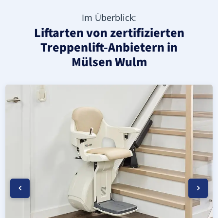
Im Überblick:
Liftarten von zertifizierten
Treppenlift-Anbietern in
Mülsen Wulm
Moderner gerader Treppenlift in Mülsen Wulm (Landkrei
Geprüfter, gebrauchter Treppenlift für gerade Treppen 
Neuer Treppenlift für gerade Treppen in Mülsen Wulm (La