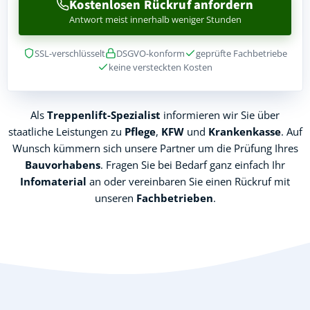
Kostenlosen Rückruf anfordern
Antwort meist innerhalb weniger Stunden
SSL-verschlüsselt
DSGVO-konform
geprüfte Fachbetriebe
keine versteckten Kosten
Als
Treppenlift-Spezialist
informieren wir Sie über
staatliche Leistungen zu
Pflege
,
KFW
und
Krankenkasse
. Auf
Wunsch kümmern sich unsere Partner um die Prüfung Ihres
Bauvorhabens
. Fragen Sie bei Bedarf ganz einfach Ihr
Infomaterial
an oder vereinbaren Sie einen Rückruf mit
unseren
Fachbetrieben
.