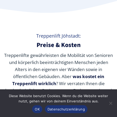
Treppenlift Jöhstadt:
Preise & Kosten
Treppenlifte gewährleisten die Mobilität von Senioren
und körperlich beeinträchtigten Menschen jeden
Alters in den eigenen vier Wänden sowie in
öffentlichen Gebäuden. Aber
was kostet ein
Treppenlift wirklich
? Wir verraten Ihnen die
durchschnittlichen Preise unserer Fachpartner je nach
Diese Website benutzt Cookies. Wenn du die Website weiter
Modell und wie Sie die Kosten durch Zuschüsse,
nutzt, gehen wir von deinem Einverständnis aus.
Fördermittel und Alternativen senken können.
Anrufen
Konfigurator
Inhalt
OK
Datenschutzerklärung