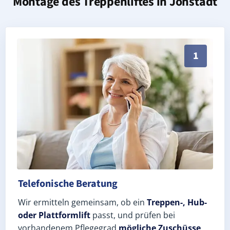
Montage des Treppenliftes in
Jöhstadt
Persönliche Treppenlift-Beratung in Jöhstadt 09477 (
1
Telefonische Beratung
Wir ermitteln gemeinsam, ob ein
Treppen-, Hub-
oder Plattformlift
passt, und prüfen bei
vorhandenem Pflegegrad
mögliche Zuschüsse