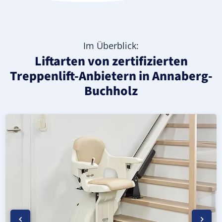
Im Überblick:
Liftarten von zertifizierten
Treppenlift-Anbietern in Annaberg-
Buchholz
Moderner gerader Treppenlift in Annaberg-Buchholz (Erz
Geprüfter, gebrauchter Treppenlift für gerade Treppen i
Neuer Treppenlift für gerade Treppen in Annaberg-Buchho