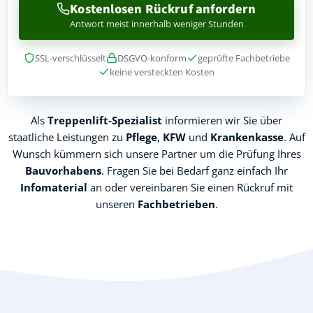
Kostenlosen Rückruf anfordern
Antwort meist innerhalb weniger Stunden
SSL-verschlüsselt
DSGVO-konform
geprüfte Fachbetriebe
keine versteckten Kosten
Als
Treppenlift-Spezialist
informieren wir Sie über
staatliche Leistungen zu
Pflege
,
KFW
und
Krankenkasse
. Auf
Wunsch kümmern sich unsere Partner um die Prüfung Ihres
Bauvorhabens
. Fragen Sie bei Bedarf ganz einfach Ihr
Infomaterial
an oder vereinbaren Sie einen Rückruf mit
unseren
Fachbetrieben
.