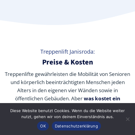
Treppenlift Janisroda:
Preise & Kosten
Treppenlifte gewährleisten die Mobilität von Senioren
und körperlich beeinträchtigten Menschen jeden
Alters in den eigenen vier Wänden sowie in
öffentlichen Gebäuden. Aber
was kostet ein
Treppenlift wirklich
? Wir verraten Ihnen die
Diese Website benutzt Cookies. Wenn du die Website weiter
durchschnittlichen Preise unserer Fachpartner je nach
nutzt, gehen wir von deinem Einverständnis aus.
Modell und wie Sie die Kosten durch Zuschüsse,
Anrufen
Konfigurator
Inhalt
OK
Datenschutzerklärung
Fördermittel und Alternativen senken können.