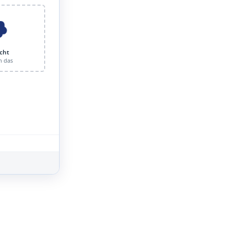
cht
n das