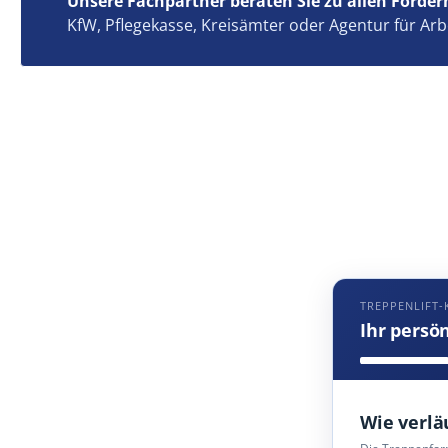
Unsere Fachpartner beraten Sie zu allen Förder
KfW, Pflegekasse, Kreisämter oder Agentur für Arb
TREPPENLIFT-
Ihr persö
Wie verlä