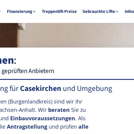
Finanzierung
Treppenlift-Preise
Gebrauchte Lifte
Info
hen
:
n geprüften Anbietern
ung für
Casekirchen
und Umgebung
hen
(Burgenlandkreis)
sind wir Ihr
achsen-Anhalt. Wir
beraten
Sie zu
und
Einbauvoraussetzungen
. Als
die
Antragstellung
und prüfen
alle