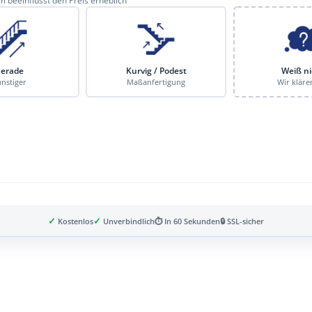
 beeinflusst den Preis erheblich
erade
Kurvig / Podest
Weiß ni
nstiger
Maßanfertigung
Wir kläre
✓
✓
Kostenlos
Unverbindlich
⏱ In 60 Sekunden
🔒 SSL-sicher