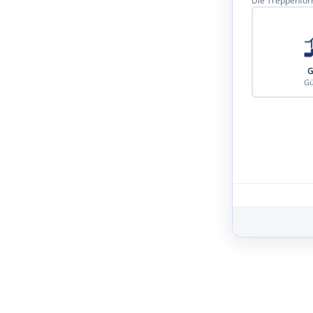
Die Treppenform
G
Gü
Schritt 3 von 8