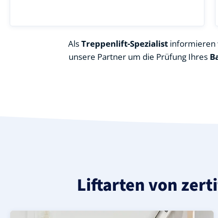
Als
Treppenlift-Spezialist
informieren w
unsere Partner um die Prüfung Ihres
B
Liftarten von zert
Moderner gerader Treppenlift in Casekirchen (Burgenla
Geprüfter, gebrauchter Treppenlift für gerade Treppen
Neuer Treppenlift für gerade Treppen in Casekirchen (B