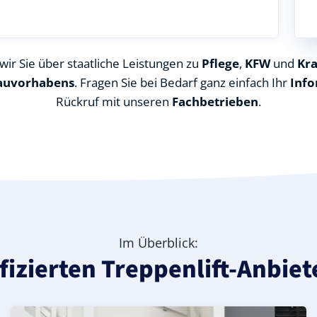
ir Sie über staatliche Leistungen zu
Pflege
,
KFW
und
Kr
auvorhabens
. Fragen Sie bei Bedarf ganz einfach Ihr
Info
Rückruf mit unseren
Fachbetrieben
.
Im Überblick:
ifizierten Treppenlift-Anbie
ndkreis), ideal für durchgehende Treppenläufe – Informa
 in Casekirchen (Burgenlandkreis) – günstige Alternative 
urgenlandkreis) – leise, komfortabel und individuell anpa
Kurven-Treppenlift in Casekirchen (Burgenlandkreis) – i
Geprüfter gebrauchter Kurventreppenlift in Casekirchen
Preise & Angebote für Kurventreppenlifte in Casekirch