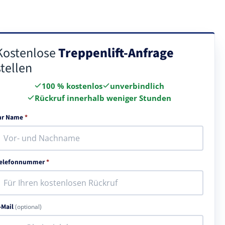
Kostenlose
Treppenlift-Anfrage
stellen
100 % kostenlos
unverbindlich
Rückruf innerhalb weniger Stunden
hr Name
*
elefonnummer
*
-Mail
(optional)