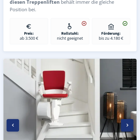
diesen Treppenliften
behält immer die gleiche
Position bei.
Preis:
Rollstuhl:
Förderung:
ab 3.500 €
nicht geeignet
bis zu 4.180 €
Kurven-Treppenlift in Hartmannsdorf (Saale-Holzland-Krei
Geprüfter gebrauchter Kurventreppenlift in Hartmannsdo
Preise & Angebote für Kurventreppenlifte in Hartmannsd