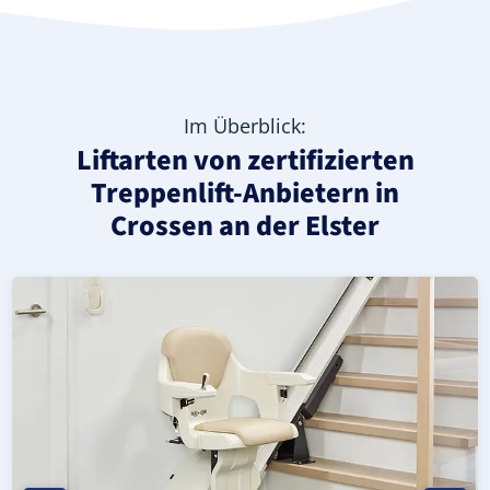
Im Überblick:
Liftarten von zertifizierten
Treppenlift-Anbietern in
Crossen an der Elster
Moderner gerader Treppenlift in Crossen an der Elster (
Geprüfter, gebrauchter Treppenlift für gerade Treppen in
Neuer Treppenlift für gerade Treppen in Crossen an der E