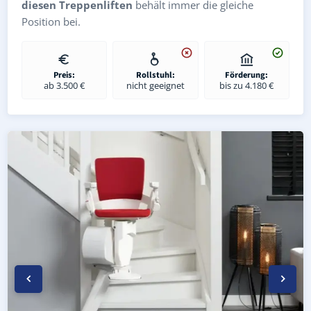
diesen Treppenliften
behält immer die gleiche
Position bei.
Preis:
Rollstuhl:
Förderung:
ab 3.500 €
nicht geeignet
bis zu 4.180 €
Kurven-Treppenlift in Crossen an der Elster (Saale-Holzla
Geprüfter gebrauchter Kurventreppenlift in Crossen an d
Preise & Angebote für Kurventreppenlifte in Crossen an 