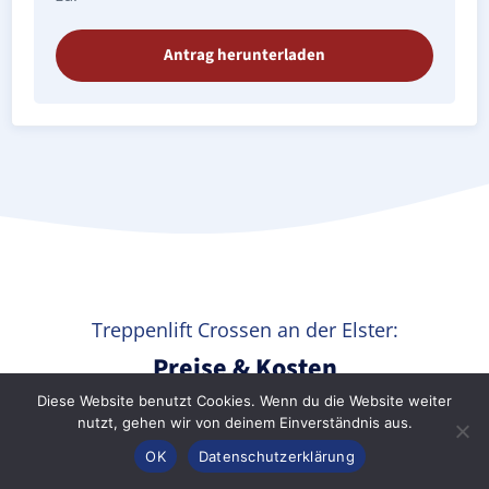
Antrag herunterladen
Treppenlift Crossen an der Elster:
Preise & Kosten
Diese Website benutzt Cookies. Wenn du die Website weiter
Treppenlifte gewährleisten die Mobilität von Senioren
nutzt, gehen wir von deinem Einverständnis aus.
und körperlich beeinträchtigten Menschen jeden
Anrufen
Konfigurator
Inhalt
OK
Datenschutzerklärung
Alters in den eigenen vier Wänden sowie in