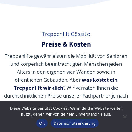
Treppenlift Gössitz:
Preise & Kosten
Treppenlifte gewährleisten die Mobilität von Senioren
und körperlich beeinträchtigten Menschen jeden
Alters in den eigenen vier Wänden sowie in
öffentlichen Gebäuden. Aber
was kostet ein
Treppenlift wirklich
? Wir verraten Ihnen die
durchschnittlichen Preise unserer Fachpartner je nach
Modell und wie Sie die Kosten durch Zuschüsse,
Diese Website benutzt Cookies. Wenn du die Website weiter
Fördermittel und Alternativen senken können.
nutzt, gehen wir von deinem Einverständnis aus.
Anrufen
Konfigurator
Inhalt
OK
Datenschutzerklärung
Interaktiver Kostenrechner: