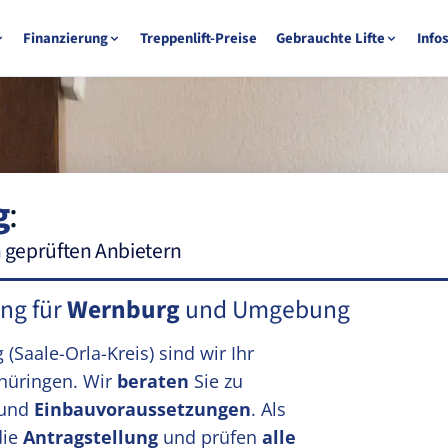
Finanzierung
Treppenlift-Preise
Gebrauchte Lifte
Info
g
:
n geprüften Anbietern
ung für
Wernburg
und Umgebung
g
(Saale-Orla-Kreis)
sind wir Ihr
hüringen. Wir
beraten
Sie zu
und
Einbauvoraussetzungen
. Als
die
Antragstellung
und prüfen
alle