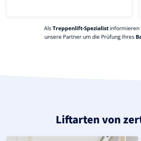
Als
Treppenlift-Spezialist
informieren w
unsere Partner um die Prüfung Ihres
B
Liftarten von ze
Moderner gerader Treppenlift in Wernburg (Saale-Orla-
Geprüfter, gebrauchter Treppenlift für gerade Treppen 
Neuer Treppenlift für gerade Treppen in Wernburg (Saal