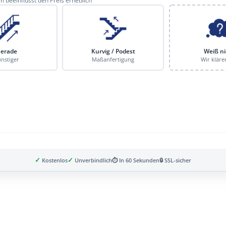
 beeinflusst den Preis erheblich
erade
Kurvig / Podest
Weiß ni
nstiger
Maßanfertigung
Wir kläre
✓
✓
Kostenlos
Unverbindlich
⏱ In 60 Sekunden
🔒 SSL-sicher