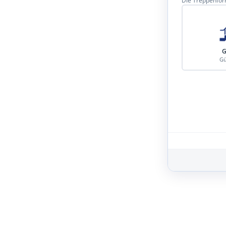
Die Treppenform
G
Gü
Schritt 3 von 8