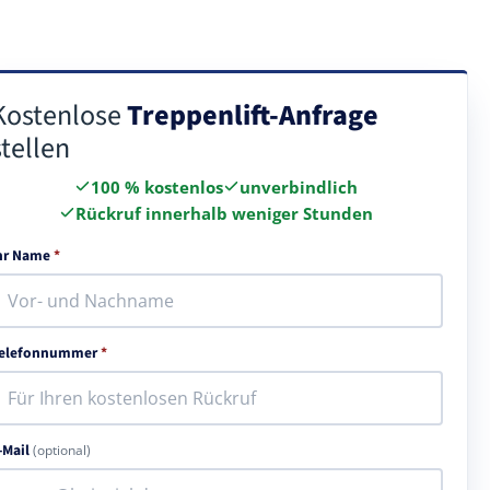
Kostenlose
Treppenlift-Anfrage
stellen
100 % kostenlos
unverbindlich
Rückruf innerhalb weniger Stunden
hr Name
*
elefonnummer
*
-Mail
(optional)