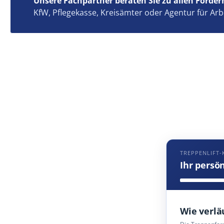
Unsere Fachpartner beraten Sie zu allen Förder
KfW, Pflegekasse, Kreisämter oder Agentur für Arb
TREPPENLIFT
Ihr persö
Wie verlä