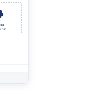
cht
n das