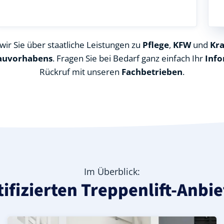
ir Sie über staatliche Leistungen zu
Pflege
,
KFW
und
Kr
auvorhabens
. Fragen Sie bei Bedarf ganz einfach Ihr
Info
Rückruf mit unseren
Fachbetrieben
.
Im Überblick:
rtifizierten Treppenlift-Anbi
Kreis), ideal für durchgehende Treppenläufe – Informatio
in Wernburg (Saale-Orla-Kreis) – günstige Alternative mi
e-Orla-Kreis) – leise, komfortabel und individuell anpassb
Kurven-Treppenlift in Wernburg (Saale-Orla-Kreis) – indi
Geprüfter gebrauchter Kurventreppenlift in Wernburg (S
Preise & Angebote für Kurventreppenlifte in Wernburg 