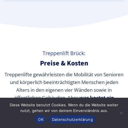
Treppenlift Brück:
Preise & Kosten
Treppenlifte gewährleisten die Mobilität von Senioren
und körperlich beeinträchtigten Menschen jeden
Alters in den eigenen vier Wänden sowie in
öffentlichen Gebäuden. Aber
was kostet ein
Treppenlift wirklich
? Wir verraten Ihnen die
Diese Website benutzt Cookies. Wenn du die Website weiter
nutzt, gehen wir von deinem Einverständnis aus.
durchschnittlichen Preise unserer Fachpartner je nach
Anrufen
Konfigurator
Inhalt
OK
Datenschutzerklärung
Modell und wie Sie die Kosten durch Zuschüsse,