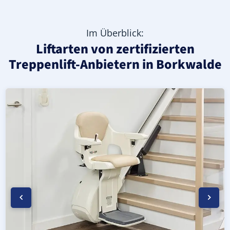
Im Überblick:
Liftarten von zertifizierten
Treppenlift-Anbietern in Borkwalde
Moderner gerader Treppenlift in Borkwalde (Landkreis 
Geprüfter, gebrauchter Treppenlift für gerade Treppen 
Neuer Treppenlift für gerade Treppen in Borkwalde (Land