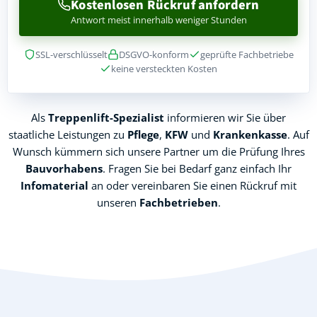
Kostenlosen Rückruf anfordern
Antwort meist innerhalb weniger Stunden
SSL-verschlüsselt
DSGVO-konform
geprüfte Fachbetriebe
keine versteckten Kosten
Als
Treppenlift-Spezialist
informieren wir Sie über
staatliche Leistungen zu
Pflege
,
KFW
und
Krankenkasse
. Auf
Wunsch kümmern sich unsere Partner um die Prüfung Ihres
Bauvorhabens
. Fragen Sie bei Bedarf ganz einfach Ihr
Infomaterial
an oder vereinbaren Sie einen Rückruf mit
unseren
Fachbetrieben
.