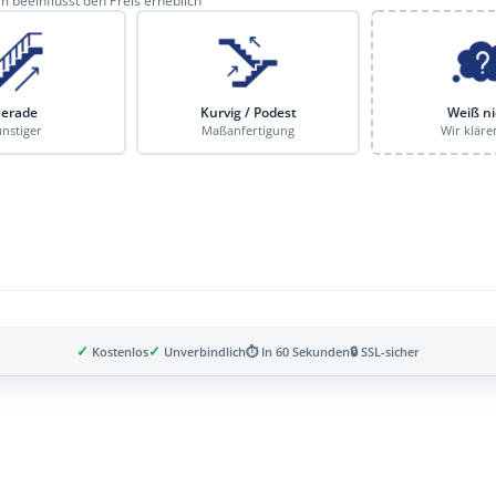
 beeinflusst den Preis erheblich
erade
Kurvig / Podest
Weiß ni
nstiger
Maßanfertigung
Wir kläre
✓
✓
Kostenlos
Unverbindlich
⏱ In 60 Sekunden
🔒 SSL-sicher