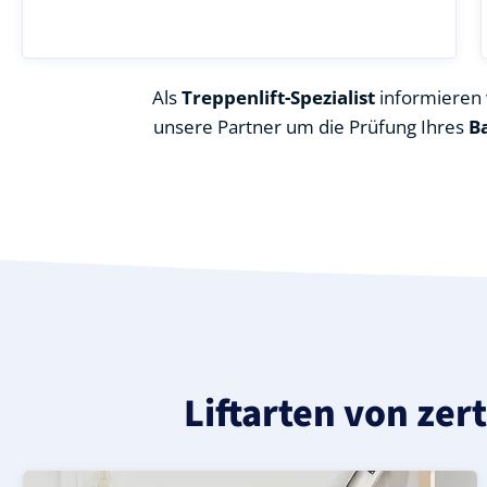
Als
Treppenlift-Spezialist
informieren w
unsere Partner um die Prüfung Ihres
B
Liftarten von zer
Moderner gerader Treppenlift in Altenberga (Saale-Hol
Geprüfter, gebrauchter Treppenlift für gerade Treppen 
Neuer Treppenlift für gerade Treppen in Altenberga (Saa