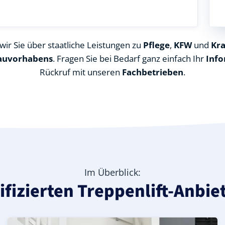
ir Sie über staatliche Leistungen zu
Pflege
,
KFW
und
Kr
auvorhabens
. Fragen Sie bei Bedarf ganz einfach Ihr
Info
Rückruf mit unseren
Fachbetrieben
.
Im Überblick:
tifizierten Treppenlift-Anbie
zland-Kreis), ideal für durchgehende Treppenläufe – Info
in Altenberga (Saale-Holzland-Kreis) – günstige Alternati
le-Holzland-Kreis) – leise, komfortabel und individuell an
Kurven-Treppenlift in Altenberga (Saale-Holzland-Kreis) 
Geprüfter gebrauchter Kurventreppenlift in Altenberga 
Preise & Angebote für Kurventreppenlifte in Altenberga