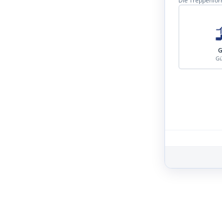
Die Treppenform
G
Gü
Schritt 3 von 8