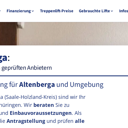
Finanzierung
Treppenlift-Preise
Gebrauchte Lifte
Info
ga
:
n geprüften Anbietern
ung für
Altenberga
und Umgebung
ga
(Saale-Holzland-Kreis)
sind wir Ihr
hüringen. Wir
beraten
Sie zu
und
Einbauvoraussetzungen
. Als
die
Antragstellung
und prüfen
alle