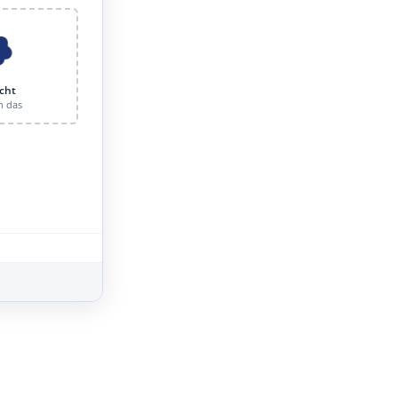
cht
n das