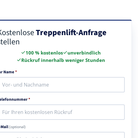
Kostenlose
Treppenlift-Anfrage
stellen
100 % kostenlos
unverbindlich
Rückruf innerhalb weniger Stunden
hr Name
*
elefonnummer
*
-Mail
(optional)