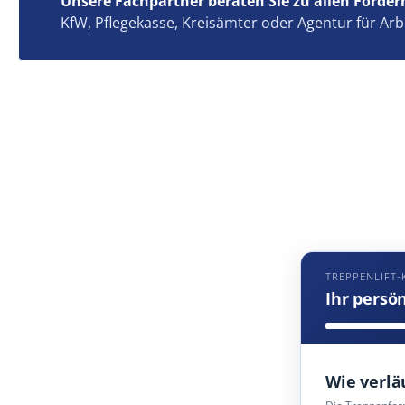
Unsere Fachpartner beraten Sie zu allen Förder
KfW, Pflegekasse, Kreisämter oder Agentur für Arb
TREPPENLIFT-
Ihr persö
Wie verlä