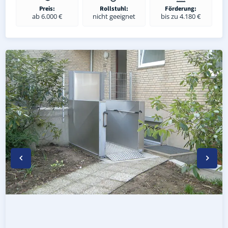
Preis:
Rollstuhl:
Förderung:
ab 6.000 €
nicht geeignet
bis zu 4.180 €
Wetterfester Plattformlift außen in Zschornewitz (Landkr
Rollstuhl-Plattformlift in Zschornewitz (Landkreis Witte