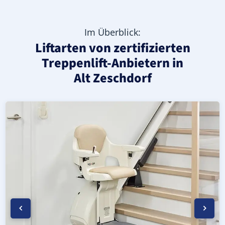
Im Überblick:
Liftarten von zertifizierten
Treppenlift-Anbietern in
Alt Zeschdorf
Moderner gerader Treppenlift in Alt Zeschdorf (Landkre
Geprüfter, gebrauchter Treppenlift für gerade Treppen i
Neuer Treppenlift für gerade Treppen in Alt Zeschdorf (