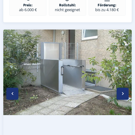
Preis:
Rollstuhl:
Förderung:
ab 6.000 €
nicht geeignet
bis zu 4.180 €
Wetterfester Plattformlift außen in Alt Zeschdorf (Landk
Rollstuhl-Plattformlift in Alt Zeschdorf (Landkreis Märk