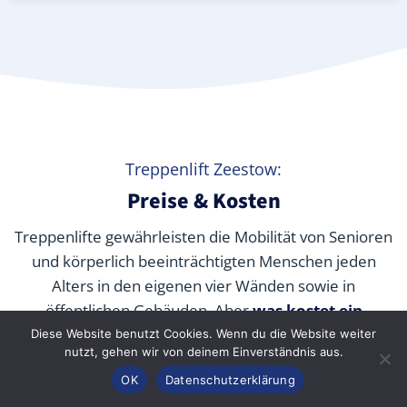
Treppenlift Zeestow:
Preise & Kosten
Treppenlifte gewährleisten die Mobilität von Senioren
und körperlich beeinträchtigten Menschen jeden
Alters in den eigenen vier Wänden sowie in
öffentlichen Gebäuden. Aber
was kostet ein
Treppenlift wirklich
? Wir verraten Ihnen die
Diese Website benutzt Cookies. Wenn du die Website weiter
nutzt, gehen wir von deinem Einverständnis aus.
durchschnittlichen Preise unserer Fachpartner je nach
Anrufen
Konfigurator
Inhalt
OK
Datenschutzerklärung
Modell und wie Sie die Kosten durch Zuschüsse,