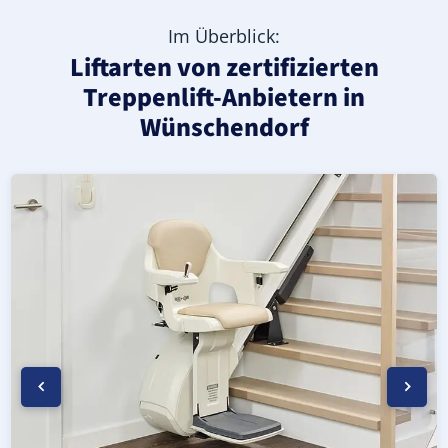
Im Überblick:
Liftarten von zertifizierten
Treppenlift-Anbietern in
Wünschendorf
Moderner gerader Treppenlift in Wünschendorf (Landkrei
Geprüfter, gebrauchter Treppenlift für gerade Treppen 
Neuer Treppenlift für gerade Treppen in Wünschendorf (L