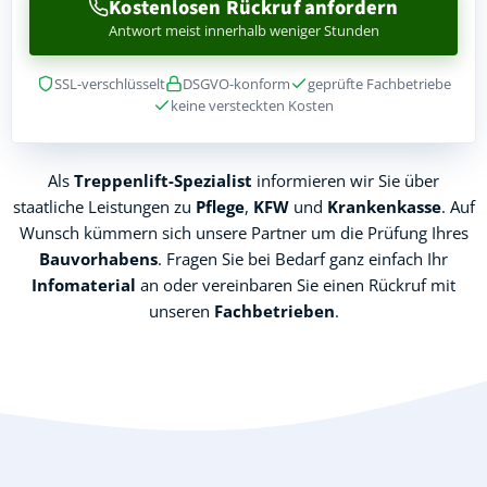
Kostenlosen Rückruf anfordern
Antwort meist innerhalb weniger Stunden
SSL-verschlüsselt
DSGVO-konform
geprüfte Fachbetriebe
keine versteckten Kosten
Als
Treppenlift-Spezialist
informieren wir Sie über
staatliche Leistungen zu
Pflege
,
KFW
und
Krankenkasse
. Auf
Wunsch kümmern sich unsere Partner um die Prüfung Ihres
Bauvorhabens
. Fragen Sie bei Bedarf ganz einfach Ihr
Infomaterial
an oder vereinbaren Sie einen Rückruf mit
unseren
Fachbetrieben
.